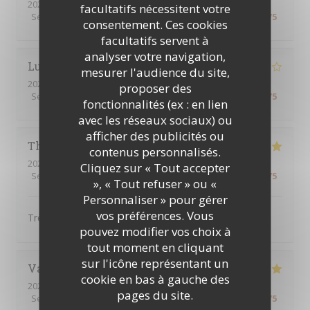
2026-08-04
- 22:30 - Couverts 2
facultatifs nécessitent votre
Service
:
5
/5
Ambiance
:
5
/5
Cuisine
:
5
/5
Qualité / Prix
:
5
/5
consentement. Ces cookies
facultatifs servent à
analyser votre navigation,
Lucie
G
mesurer l'audience du site,
2026-08-06
- 18:00 - Couverts 2
proposer des
Service
:
4
/5
Ambiance
:
4
/5
Cuisine
:
4
/5
Qualité / Prix
:
4
/5
fonctionnalités (ex : en lien
avec les réseaux sociaux) ou
afficher des publicités ou
Thao
N
contenus personnalisés.
2026-08-04
- 12:15 - Couverts 7
Cliquez sur « Tout accepter
Service
:
5
/5
Ambiance
:
4
/5
Cuisine
:
5
/5
Qualité / Prix
:
5
/5
», « Tout refuser » ou «
Personnaliser » pour gérer
vos préférences. Vous
Très bon plat cuisiné, il y en a pour tous les goûts.
pouvez modifier vos choix à
tout moment en cliquant
sur l'icône représentant un
Valérie
C
cookie en bas à gauche des
2026-08-04
- 18:00 - Couverts 2
pages du site.
Service
:
5
/5
Ambiance
:
5
/5
Cuisine
:
5
/5
Qualité / Prix
:
5
/5