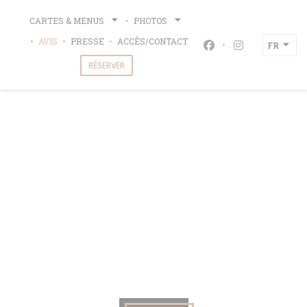
Personnalisation de vos choix en matière de cookies
CARTES & MENUS
PHOTOS
AVIS
PRESSE
ACCÈS/CONTACT
FR
Facebook ((ouvre u
Instagram ((o
RÉSERVER