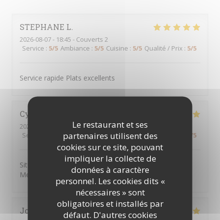
STEPHANE
L
2026-08-07
- 18:45 - Couverts 2
Service
:
5
/5
Ambiance
:
5
/5
Cuisine
:
5
/5
Qualité / Prix
:
5
/5
Service rapide Plats excellents
Cynthia i
H
Le restaurant et ses
2026-08-04
- 18:15 - Couverts 4
partenaires utilisent des
Service
:
5
/5
Ambiance
:
5
/5
Cuisine
:
5
/5
Qualité / Prix
:
5
/5
cookies sur ce site, pouvant
impliquer la collecte de
Situation parfaite pour aller au théâtre du Mogador,
données à caractère
Menu rapport-qualité prix top.
personnel. Les cookies dits «
nécessaires » sont
obligatoires et installés par
Johann
F
défaut. D'autres cookies