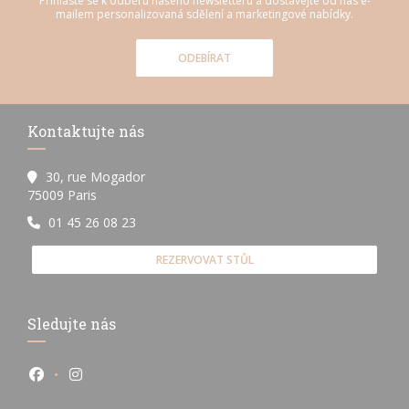
Přihlaste se k odběru našeho newsletteru a dostávejte od nás e-
mailem personalizovaná sdělení a marketingové nabídky.
ODEBÍRAT
Kontaktujte nás
30, rue Mogador
((otevře se v novém okně))
75009 Paris
01 45 26 08 23
REZERVOVAT STŮL
Sledujte nás
Facebook ((otevře se v novém okně))
Instagram ((otevře se v novém okně))