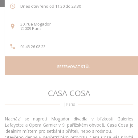
Dnes otevřeno od 11:30 do 23:30
30, rue Mogador
((otevře se v novém okně))
75009 Paris
01 45 26 08 23
REZERVOVAT STŮL
CASA COSA
|
Paris
Nachází se naproti Mogador divadla v blízkosti Galeries
Lafayette a Opera Garnier v 9. pařížském obvodě, Casa Cosa je
ideálním místem pro setkání s přáteli, nebo s rodinou.
Otevřeno denně v nepřetržitém provozu, Casa Cosa vás přivítá