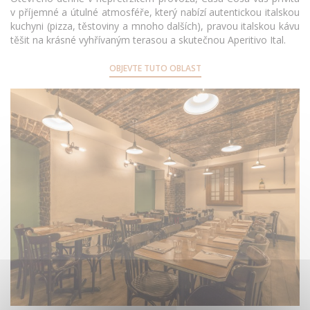
v příjemné a útulné atmosféře, který nabízí autentickou italskou
kuchyni (pizza, těstoviny a mnoho dalších), pravou italskou kávu
těšit na krásné vyhřívaným terasou a skutečnou Aperitivo Ital.
OBJEVTE TUTO OBLAST