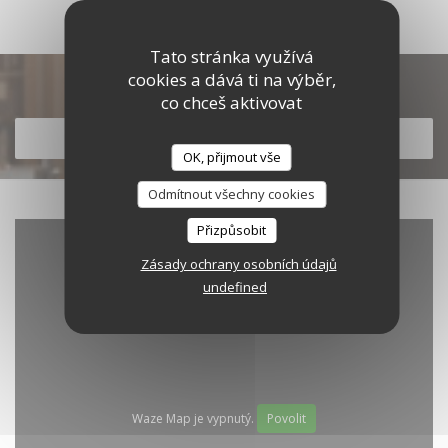
Tato stránka využívá
cookies a dává ti na výběr,
Objevte naše menu
co chceš aktivovat
OBJEVTE NAŠE MENU
OK, přijmout vše
Odmítnout všechny cookies
Přizpůsobit
Zásady ochrany osobních údajů
undefined
Waze Map je vypnutý.
Povolit