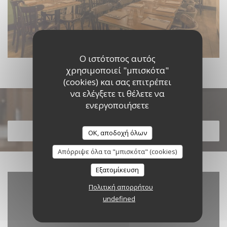
Ο ιστότοπος αυτός
χρησιμοποιεί "μπισκότα"
(cookies) και σας επιτρέπει
να ελέγξετε τι θέλετε να
Ανακαλύψτε το μενού μας
ενεργοποιήσετε
ΑΝΑΚΑΛΎΨΤΕ ΤΟ ΜΕΝΟΎ ΜΑΣ
OK, αποδοχή όλων
Απόρριψε όλα τα "μπισκότα" (cookies)
Εξατομίκευση
Πολιτική απορρήτου
undefined