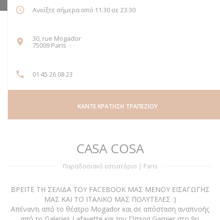
Ανοίξτε σήμερα από 11:30 σε 23:30
30, rue Mogador
((ανοίγει σε νέο παράθυρο))
75009 Paris
01 45 26 08 23
ΚΆΝΤΕ ΚΡΆΤΗΣΗ ΤΡΑΠΕΖΙΟΎ
CASA COSA
Παραδοσιακό εστιατόριο
|
Paris
ΒΡΕΙΤΕ ΤΗ ΣΕΛΙΔΑ ΤΟΥ FACEBOOK ΜΑΣ ΜΕΝΟΥ ΕΙΣΑΓΩΓΗΣ
ΜΑΣ ΚΑΙ ΤΟ ΙΤΑΛΙΚΟ ΜΑΣ ΠΟΛΥΤΕΛΕΣ :)
Απέναντι από το θέατρο Mogador και σε απόσταση αναπνοής
από το Galeries Lafayette και την Όπερα Garnier στο 9ο