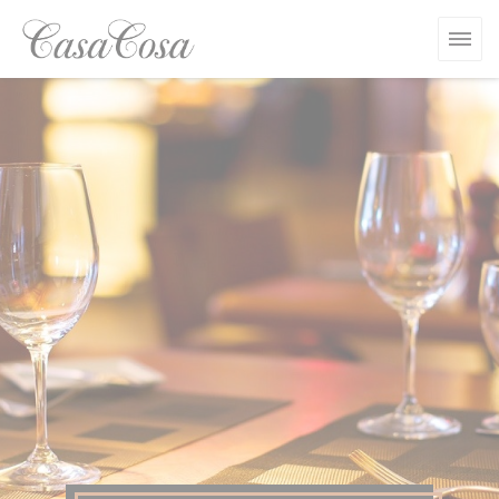
Πίνακας διαχείρισης "Μπισκότων" (Cookies)