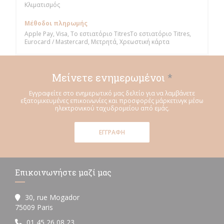
Κλιματισμός
Μέθοδοι πληρωμής
Apple Pay, Visa, Το εστιατόριο TitresΤο εστιατόριο Titres,
Eurocard / Mastercard, Μετρητά, Χρεωστική κάρτα
Μείνετε ενημερωμένοι
*
Εγγραφείτε στο ενημερωτικό μας δελτίο για να λαμβάνετε
εξατομικευμένες επικοινωνίες και προσφορές μάρκετινγκ μέσω
ηλεκτρονικού ταχυδρομείου από εμάς.
ΕΓΓΡΑΦΉ
Επικοινωνήστε μαζί μας
30, rue Mogador
((ανοίγει σε νέο παράθυρο))
75009 Paris
01 45 26 08 23