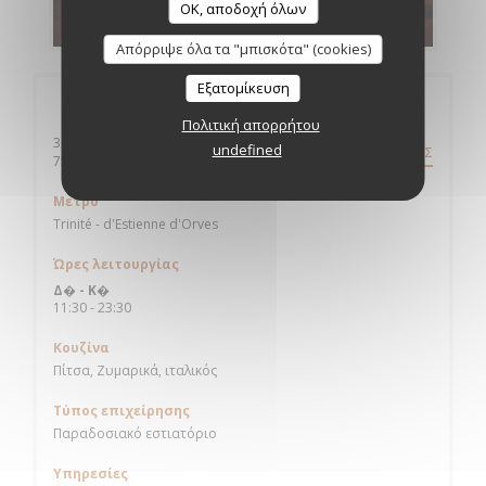
OK, αποδοχή όλων
ΑΝΑΚΑΛΎΨΤΕ ΤΟ ΜΕΝΟΎ ΜΑΣ
Απόρριψε όλα τα "μπισκότα" (cookies)
Εξατομίκευση
Γενικές πληροφορίες
Πολιτική απορρήτου
30, rue Mogador
undefined
ΟΔΗΓΊΕΣ
((ανοίγει σε νέο παράθυρο))
75009 Paris
Μετρό
Trinité - d'Estienne d'Orves
Ώρες λειτουργίας
Δ�
-
Κ�
11:30 - 23:30
Κουζίνα
Πίτσα, Ζυμαρικά, ιταλικός
Τύπος επιχείρησης
Παραδοσιακό εστιατόριο
Υπηρεσίες