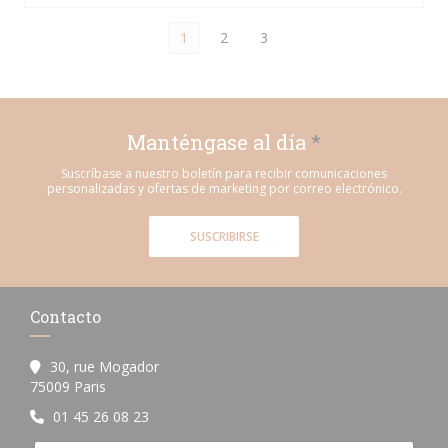
1
2
3
Manténgase al día
*
Suscríbase a nuestro boletín para recibir comunicaciones
personalizadas y ofertas de marketing por correo electrónico.
SUSCRIBIRSE
Contacto
30, rue Mogador
((abre en una nueva ventana))
75009 Paris
01 45 26 08 23