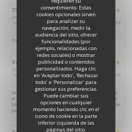
requieren su
consentimiento. Estas
Thao
N
cookies opcionales sirven
2026-08-04
- 12:15 - Invitados 7
para analizar su
Servicio
:
5
/5
Ambiente
:
4
/5
Menú
:
5
/5
Calidad / Precio
:
5
/5
navegación, medir la
audiencia del sitio, ofrecer
Très bon plat cuisiné, il y en a pour tous les goûts.
funcionalidades (por
ejemplo, relacionadas con
redes sociales) o mostrar
publicidad o contenidos
Valérie
C
personalizados. Haga clic
2026-08-04
- 18:00 - Invitados 2
en 'Aceptar todo', 'Rechazar
Servicio
:
5
/5
Ambiente
:
5
/5
Menú
:
5
/5
Calidad / Precio
:
5
/5
todo' o 'Personalizar' para
gestionar sus preferencias.
Service rapide et personnel très agréable. Plats copieux
Puede cambiar sus
et très gouteux. Je recommande sans hésitation ! Et j'ai
opciones en cualquier
hâte d'y retourner... Merci pour ce moment très agréable
momento haciendo clic en el
passé dans votre restaurant.
icono de cookie en la parte
inferior izquierda de las
páginas del sitio.
Régine
A