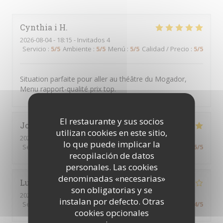
Cynthia i
H
2026-08-04
- 18:15 - Invitados 4
Servicio
:
5
/5
Ambiente
:
5
/5
Menú
:
5
/5
Calidad / Precio
:
5
/5
Situation parfaite pour aller au théâtre du Mogador,
Menu rapport-qualité prix top.
El restaurante y sus socios
Johann
F
utilizan cookies en este sitio,
2026-08-04
- 22:30 - Invitados 2
lo que puede implicar la
Servicio
:
5
/5
Ambiente
:
5
/5
Menú
:
5
/5
Calidad / Precio
:
5
/5
recopilación de datos
personales. Las cookies
denominadas «necesarias»
Lucie
G
son obligatorias y se
2026-08-06
- 18:00 - Invitados 2
instalan por defecto. Otras
Servicio
:
4
/5
Ambiente
:
4
/5
Menú
:
4
/5
Calidad / Precio
:
4
/5
cookies opcionales