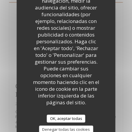
navegación, medir la
audiencia del sitio, ofrecer
funcionalidades (por
ejemplo, relacionadas con
redes sociales) o mostrar
publicidad o contenidos
personalizados. Haga clic
en 'Aceptar todo', 'Rechazar
todo' o 'Personalizar' para
gestionar sus preferencias.
Puede cambiar sus
opciones en cualquier
momento haciendo clic en el
Casa Cosa sur Secrets de
icono de cookie en la parte
Parisiennes
inferior izquierda de las
páginas del sitio.
24/03/2017
Casa Cosa : la bonne adresse italienne
Fraîchement redécoré, le restaurant Casa Cosa est une belle
OK, aceptar todas
adresse à ne pas manquer, à deux pas des Grands
Magasins et du Théâtre Mogador.
Denegar todas las cookies