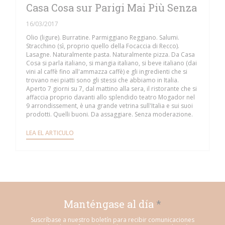
Casa Cosa sur Parigi Mai Più Senza
16/03/2017
Olio (ligure). Burratine. Parmiggiano Reggiano. Salumi.
Stracchino (sì, proprio quello della Focaccia di Recco).
Lasagne. Naturalmente pasta. Naturalmente pizza. Da Casa
Cosa si parla italiano, si mangia italiano, si beve italiano (dai
vini al caffè fino all'ammazza caffè) e gli ingredienti che si
trovano nei piatti sono gli stessi che abbiamo in Italia.
Aperto 7 giorni su 7, dal mattino alla sera, il ristorante che si
affaccia proprio davanti allo splendido teatro Mogador nel
9 arrondissement, è una grande vetrina sull'Italia e sui suoi
prodotti. Quelli buoni. Da assaggiare. Senza moderazione.
((ABRE EN UNA NUEVA VENTANA))
LEA EL ARTICULO
Manténgase al día
*
Suscríbase a nuestro boletín para recibir comunicaciones