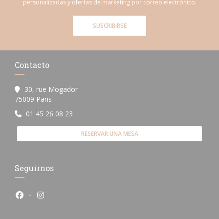
personalizadas y ofertas de marketing por correo electrónico.
SUSCRIBIRSE
Contacto
30, rue Mogador
((abre en una nueva ventana))
75009 Paris
01 45 26 08 23
RESERVAR UNA MESA
Seguirnos
Facebook ((abre en una nueva ventana))
Instagram ((abre en una nueva ventana))