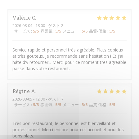
Valérie
C
2026-08-04
- 18:00 - ゲスト 2
サービス
:
5
/5
雰囲気
:
5
/5
メニュー
:
5
/5
品質-価格
:
5
/5
Service rapide et personnel très agréable. Plats copieux
et très gouteux. Je recommande sans hésitation ! Et j'ai
hâte d'y retourner... Merci pour ce moment très agréable
passé dans votre restaurant.
Régine
A
2026-08-05
- 12:30 - ゲスト 7
サービス
:
5
/5
雰囲気
:
5
/5
メニュー
:
5
/5
品質-価格
:
5
/5
Très bon restaurant, le personnel est bienveillant et
professionnel. Merci encore pour cet accueil et pour les
bons plats.