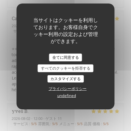
Catina
S
当サイトはクッキーを利用し
2026-08-01
- 22:30 - ゲスト 10
ております。お客様自身でク
サービス
:
5
/5
雰囲気
:
5
/5
メニュー
:
5
/5
品質-価格
:
5
/5
ッキー利用の設定および管理
ができます。
⭐⭐⭐⭐⭐ Je recommande vivement ce restaurant ! Situé
tout près du Théâtre Mogador, c'est une excellente
全てに同意する
adresse avant ou après un spectacle. Le service est
rapide, efficace et de grande qualité. L'équipe est
すべてのクッキーを拒否する
accueillante, attentive et tout est parfaitement organisé.
Les plats sont très bons et le rapport qualité-prix est
カスタマイズする
appréciable. Une adresse que je recommande sans
プライバシーポリシー
hésiter !
undefined
yves
B
2026-08-02
- 12:00 - ゲスト 11
サービス
:
5
/5
雰囲気
:
5
/5
メニュー
:
5
/5
品質-価格
:
5
/5