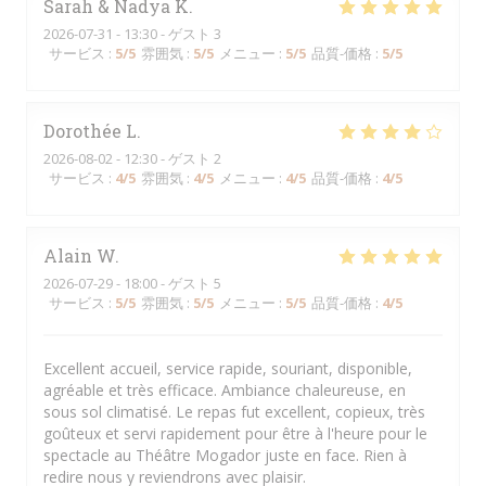
Sarah & Nadya
K
2026-07-31
- 13:30 - ゲスト 3
サービス
:
5
/5
雰囲気
:
5
/5
メニュー
:
5
/5
品質-価格
:
5
/5
Dorothée
L
2026-08-02
- 12:30 - ゲスト 2
サービス
:
4
/5
雰囲気
:
4
/5
メニュー
:
4
/5
品質-価格
:
4
/5
Alain
W
2026-07-29
- 18:00 - ゲスト 5
サービス
:
5
/5
雰囲気
:
5
/5
メニュー
:
5
/5
品質-価格
:
4
/5
Excellent accueil, service rapide, souriant, disponible,
agréable et très efficace. Ambiance chaleureuse, en
sous sol climatisé. Le repas fut excellent, copieux, très
goûteux et servi rapidement pour être à l'heure pour le
spectacle au Théâtre Mogador juste en face. Rien à
redire nous y reviendrons avec plaisir.