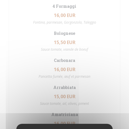
4 Formaggi
16,00 EUR
Fontina, parmesan, Gorgonzola, Taleggio
Bolognese
15,50 EUR
Sauce tomate, viande de boeuf
Carbonara
16,00 EUR
Pancetta fumée, œuf et parmesan
Arrabbiata
15,00 EUR
Sauce tomate, ail, olives, piment
Amatriciana
16,00 EUR