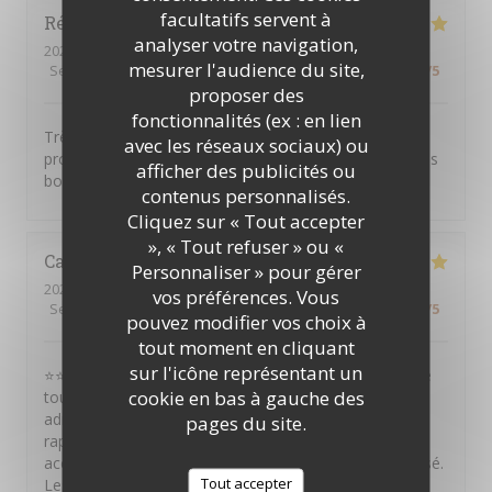
facultatifs servent à
Régine
A
analyser votre navigation,
2026-08-05
- 12:30 - Couverts 7
mesurer l'audience du site,
Service
:
5
/5
Ambiance
:
5
/5
Cuisine
:
5
/5
Qualité / Prix
:
5
/5
proposer des
fonctionnalités (ex : en lien
Très bon restaurant, le personnel est bienveillant et
avec les réseaux sociaux) ou
professionnel. Merci encore pour cet accueil et pour les
afficher des publicités ou
bons plats.
contenus personnalisés.
Cliquez sur « Tout accepter
», « Tout refuser » ou «
Catina
S
Personnaliser » pour gérer
2026-08-01
- 22:30 - Couverts 10
vos préférences. Vous
Service
:
5
/5
Ambiance
:
5
/5
Cuisine
:
5
/5
Qualité / Prix
:
5
/5
pouvez modifier vos choix à
tout moment en cliquant
sur l'icône représentant un
⭐⭐⭐⭐⭐ Je recommande vivement ce restaurant ! Situé
cookie en bas à gauche des
tout près du Théâtre Mogador, c'est une excellente
adresse avant ou après un spectacle. Le service est
pages du site.
rapide, efficace et de grande qualité. L'équipe est
accueillante, attentive et tout est parfaitement organisé.
Tout accepter
Les plats sont très bons et le rapport qualité-prix est