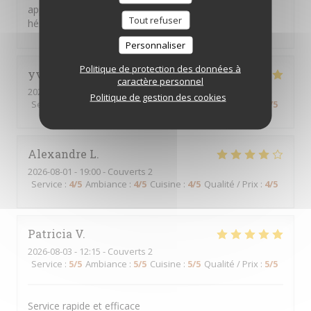
appréciable. Une adresse que je recommande sans
Tout refuser
hésiter !
Personnaliser
Politique de protection des données à
yves
B
caractère personnel
2026-08-02
- 12:00 - Couverts 11
Politique de gestion des cookies
Service
:
5
/5
Ambiance
:
5
/5
Cuisine
:
5
/5
Qualité / Prix
:
5
/5
Alexandre
L
2026-08-01
- 19:00 - Couverts 2
Service
:
4
/5
Ambiance
:
4
/5
Cuisine
:
4
/5
Qualité / Prix
:
4
/5
Patricia
V
2026-08-03
- 12:15 - Couverts 2
Service
:
5
/5
Ambiance
:
5
/5
Cuisine
:
5
/5
Qualité / Prix
:
5
/5
Service rapide et efficace