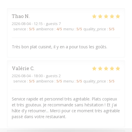
Thao
N
2026-08-04
- 12:15 - guests 7
service
:
5
/5
ambience
:
4
/5
menu
:
5
/5
quality_price
:
5
/5
Très bon plat cuisiné, il y en a pour tous les goûts.
Valérie
C
2026-08-04
- 18:00 - guests 2
service
:
5
/5
ambience
:
5
/5
menu
:
5
/5
quality_price
:
5
/5
Service rapide et personnel très agréable. Plats copieux
et très gouteux. Je recommande sans hésitation ! Et j'ai
hâte d'y retourner... Merci pour ce moment très agréable
passé dans votre restaurant.