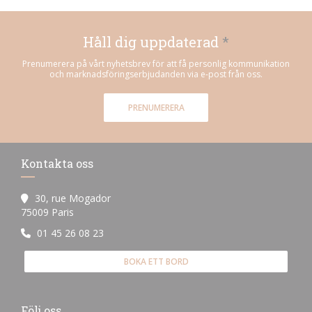
Håll dig uppdaterad
*
Prenumerera på vårt nyhetsbrev för att få personlig kommunikation
och marknadsföringserbjudanden via e-post från oss.
PRENUMERERA
Kontakta oss
30, rue Mogador
((öppnas i ett nytt fönster))
75009 Paris
01 45 26 08 23
BOKA ETT BORD
Följ oss