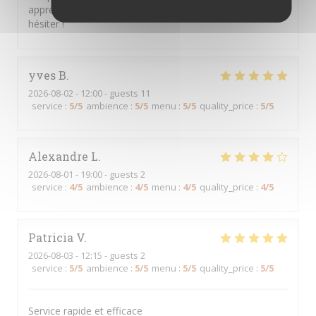
appréciable. Une adresse que je recommande sans
hésiter !
yves
B
2026-08-02
- 12:00 - guests 11
service
:
5
/5
ambience
:
5
/5
menu
:
5
/5
quality_price
:
5
/5
Alexandre
L
2026-08-01
- 19:00 - guests 2
service
:
4
/5
ambience
:
4
/5
menu
:
4
/5
quality_price
:
4
/5
Patricia
V
2026-08-03
- 12:15 - guests 2
service
:
5
/5
ambience
:
5
/5
menu
:
5
/5
quality_price
:
5
/5
Service rapide et efficace