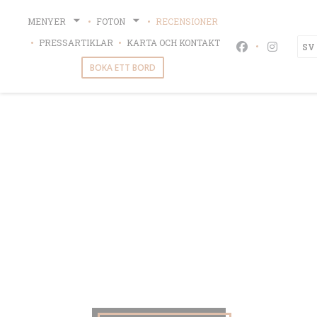
Cookie- hanteringspanel
MENYER
FOTON
RECENSIONER
PRESSARTIKLAR
KARTA OCH KONTAKT
SV
Facebook ((öpp
Instagra
BOKA ETT BORD