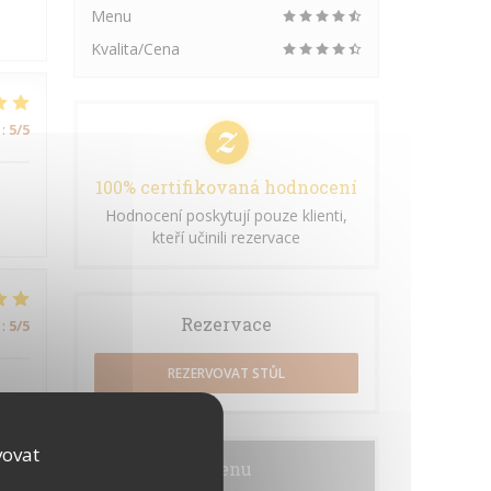
Menu
Kvalita/Cena
:
5
/5
100% certifikovaná hodnocení
Hodnocení poskytují pouze klienti,
kteří učinili rezervace
Rezervace
:
5
/5
REZERVOVAT STŮL
vovat
Menu