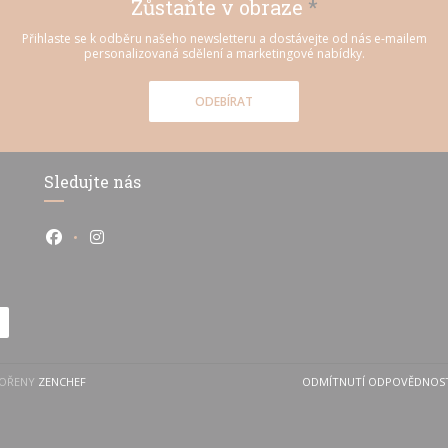
Zůstaňte v obraze
*
Přihlaste se k odběru našeho newsletteru a dostávejte od nás e-mailem
personalizovaná sdělení a marketingové nabídky.
ODEBÍRAT
Sledujte nás
Facebook ((otevře se v novém okně))
Instagram ((otevře se v novém okně))
((OTEVŘE SE V NOVÉM OKNĚ))
VOŘENY
ZENCHEF
ODMÍTNUTÍ ODPOVĚDNOS
((OTEVŘE S