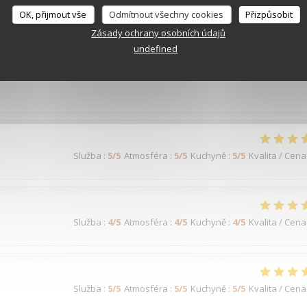
Služba
:
5
/5
Atmosféra
:
5
/5
Kuchyně
:
5
/5
Kvalita / Cena
OK, přijmout vše
Odmítnout všechny cookies
Přizpůsobit
Zásady ochrany osobních údajů
ué tout près du Théâtre Mogador, c'est une excellente adresse ava
undefined
e et de grande qualité. L'équipe est accueillante, attentive et tout est
 le rapport qualité-prix est appréciable. Une adresse que je recomman
Služba
:
5
/5
Atmosféra
:
5
/5
Kuchyně
:
5
/5
Kvalita / Cena
Služba
:
4
/5
Atmosféra
:
4
/5
Kuchyně
:
4
/5
Kvalita / Cena
Služba
:
5
/5
Atmosféra
:
5
/5
Kuchyně
:
5
/5
Kvalita / Cena