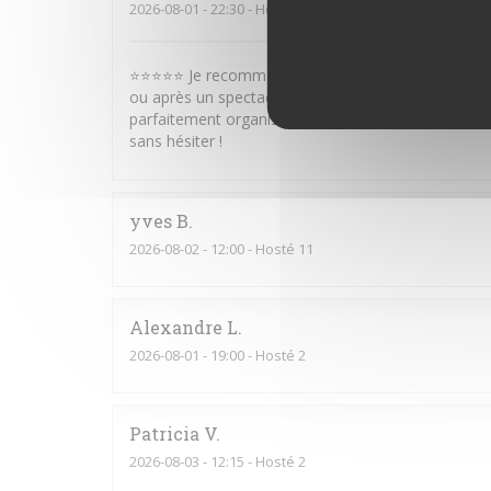
2026-08-01
- 22:30 - Hosté 10
⭐⭐⭐⭐⭐ Je recommande vivement ce restaurant ! Sit
ou après un spectacle. Le service est rapide, efficac
parfaitement organisé. Les plats sont très bons et
sans hésiter !
yves
B
2026-08-02
- 12:00 - Hosté 11
Alexandre
L
2026-08-01
- 19:00 - Hosté 2
Patricia
V
2026-08-03
- 12:15 - Hosté 2