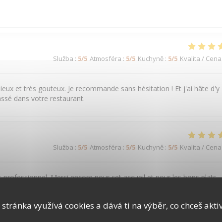
Služba
:
5
/5
Atmosféra
:
5
/5
Kuchyně
:
5
/5
Kvalita / Cena
ieux et très gouteux. Je recommande sans hésitation ! Et j'ai hâte d'y
ssé dans votre restaurant.
Služba
:
5
/5
Atmosféra
:
5
/5
Kuchyně
:
5
/5
Kvalita / Cena
t professionnel. Merci encore pour cet accueil et pour les bons plats.
 stránka využívá cookies a dává ti na výběr, co chceš akti