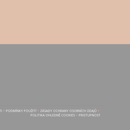
TI
PODMÍNKY POUŽITÍ
ZÁSADY OCHRANY OSOBNÍCH ÚDAJŮ
E V NOVÉM OKNĚ))
((OTEVŘE SE V NOVÉM OKNĚ))
((OTEVŘE SE V NOVÉM OKNĚ))
POLITIKA OHLEDNĚ COOKIES
PRISTUPNOST
((OTEVŘE SE V NOVÉM OKNĚ))
((OTEVŘE SE V NOVÉM OKN