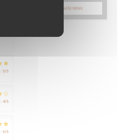
:
5
/5
OBJEVTE NAŠE MENU
nt
de
:
5
/5
:
4
/5
:
5
/5