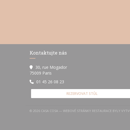
Kontaktujte nás
30, rue Mogador
((otevře se v novém okně))
75009 Paris
01 45 26 08 23
REZERVOVAT STŮL
© 2026 CASA COSA — WEBOVÉ STRÁNKY RESTAURACE BYLY VYT