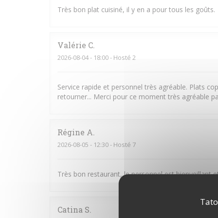
Très bon plat cuisiné, il y en a pour tous les goûts.
Valérie
C
2026-08-04
- 18:00 - Hosté 2
Service rapide et personnel très agréable. Plats cop
retourner... Merci pour ce moment très agréable pa
Régine
A
2026-08-05
- 12:30 - Hosté 7
Très bon restaurant, le personnel est bienveillant e
Tato
Catina
S