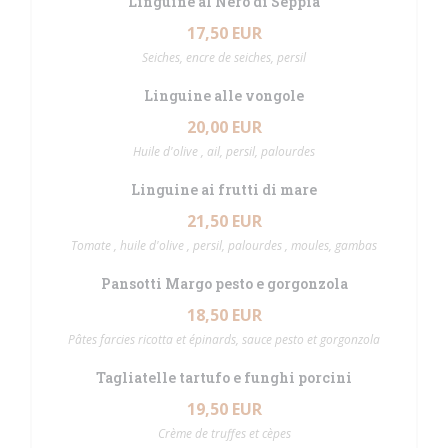
Linguine al Nero di Seppia
17,50 EUR
Seiches, encre de seiches, persil
Linguine alle vongole
20,00 EUR
Huile d'olive , ail, persil, palourdes
Linguine ai frutti di mare
21,50 EUR
Tomate , huile d'olive , persil, palourdes , moules, gambas
Pansotti Margo pesto e gorgonzola
18,50 EUR
Pâtes farcies ricotta et épinards, sauce pesto et gorgonzola
Tagliatelle tartufo e funghi porcini
19,50 EUR
Crème de truffes et cèpes