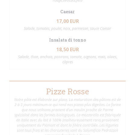
rouge,avocats,feta
Caesar
17,00 EUR
Salade, tomates, poulet, noix, parmesan, sauce Caesar
Insalata di tonno
18,50 EUR
Salade, thon, anchois, poivrons, tomate, oignons, maïs, olives,
câpres
Pizze Rosse
Notre pâte est élaborée sur place. La maturation des pâtons est de
2 à 3 jours minimum ce qui rend nos pizzas plus digestes. La farine
que nous utilisons provient d’un moulin proche de Parme
spécialisé dans les farines biologiques. La mozzarella est fabriquée
en Italie avec du lait à 100% (malheureusement rare) provenant
uniquement du Piémont et dont la filière contrôlée. Les légumes
sont tous frais et les charcuteries sont du Salumificio Pedrazzoli