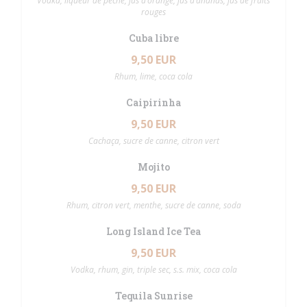
Vodka, liqueur de pêche, jus d’orange, jus d’ananas, jus de fruits
rouges
Cuba libre
9,50 EUR
Rhum, lime, coca cola
Caipirinha
9,50 EUR
Cachaça, sucre de canne, citron vert
Mojito
9,50 EUR
Rhum, citron vert, menthe, sucre de canne, soda
Long Island Ice Tea
9,50 EUR
Vodka, rhum, gin, triple sec, s.s. mix, coca cola
Tequila Sunrise