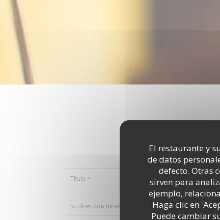
¿Desea ponerse e
El restaurante y su
Rellene el s
de datos personale
defecto. Otras 
sirven para analiz
ejemplo, relacion
Haga clic en 'Ace
Puede cambiar sus