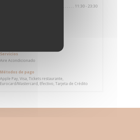
11:30 - 23:30
Lun
-
Dom
Cocina
Pizza, Pastas, Italiana
Tipo de negocio
Restaurante Tradicional
Servicios
Aire Acondicionado
Métodos de pago
Apple Pay, Visa, Tickets restaurante,
Eurocard/Mastercard, Efectivo, Tarjeta de Crédito