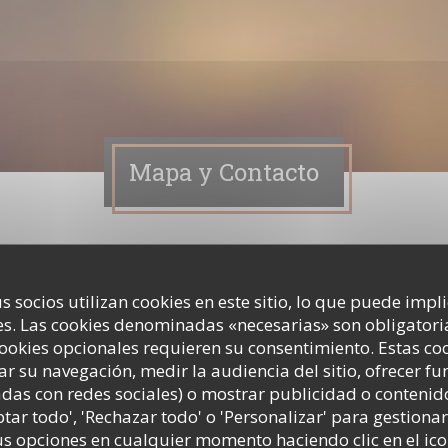
Mapa y Contacto
n contacto con nosotros?
s socios utilizan cookies en este sitio, lo que puede impl
iguiente formulario.
s. Las cookies denominadas «necesarias» son obligatoria
cookies opcionales requieren su consentimiento. Estas co
ar su navegación, medir la audiencia del sitio, ofrecer f
adas con redes sociales) o mostrar publicidad o contenid
ptar todo', 'Rechazar todo' o 'Personalizar' para gestionar
 opciones en cualquier momento haciendo clic en el ico