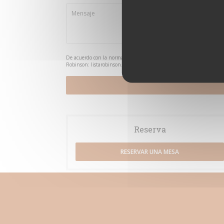
De acuerdo con la normativa de protección de datos, puede ejercer su
Robinson:
listarobinson.es
. Para más información sobre el tratamien
Reserva
RESERVAR UNA MESA