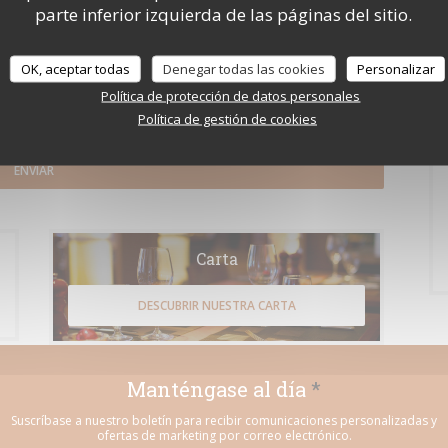
parte inferior izquierda de las páginas del sitio.
OK, aceptar todas
Denegar todas las cookies
Personalizar
Política de protección de datos personales
 derecho a no recibir comunicaciones comerciales inscribiéndose en la Lista
Política de gestión de cookies
to de sus datos, consulte nuestra
política de privacidad
.
Carta
DESCUBRIR NUESTRA CARTA
Manténgase al día
*
Suscríbase a nuestro boletín para recibir comunicaciones personalizadas y
ofertas de marketing por correo electrónico.