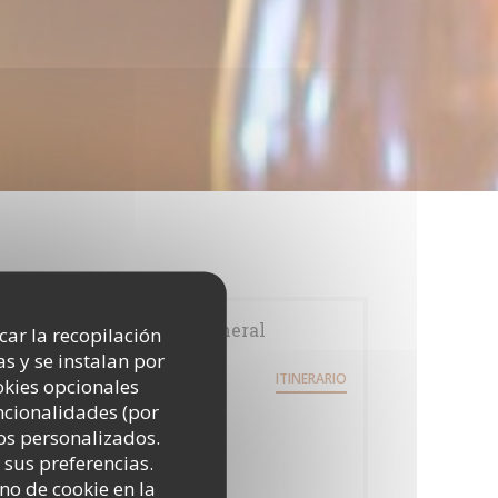
Información general
icar la recopilación
s y se instalan por
30, rue Mogador
ITINERARIO
okies opcionales
((abre en una nueva ventana))
75009 Paris
uncionalidades (por
Metro
os personalizados.
Trinité - d'Estienne d'Orves
 sus preferencias.
no de cookie en la
Horario de apertura