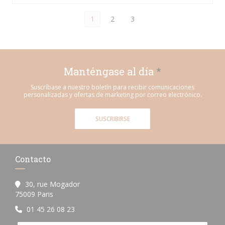
1
2
3
Manténgase al día
*
Suscríbase a nuestro boletín para recibir comunicaciones
personalizadas y ofertas de marketing por correo electrónico.
SUSCRIBIRSE
Contacto
30, rue Mogador
((abre en una nueva ventana))
75009 Paris
01 45 26 08 23