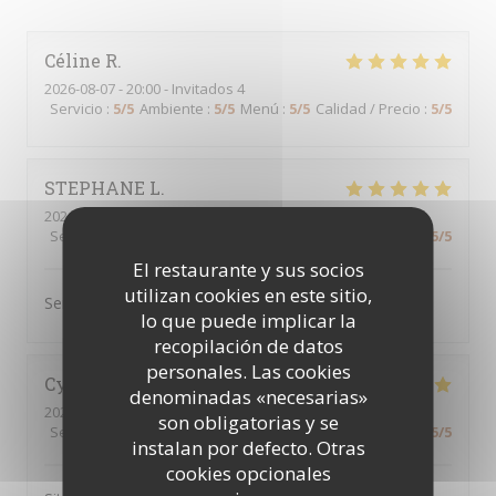
Céline
R
2026-08-07
- 20:00 - Invitados 4
Servicio
:
5
/5
Ambiente
:
5
/5
Menú
:
5
/5
Calidad / Precio
:
5
/5
STEPHANE
L
2026-08-07
- 18:45 - Invitados 2
Servicio
:
5
/5
Ambiente
:
5
/5
Menú
:
5
/5
Calidad / Precio
:
5
/5
El restaurante y sus socios
utilizan cookies en este sitio,
Service rapide Plats excellents
lo que puede implicar la
recopilación de datos
personales. Las cookies
Cynthia i
H
denominadas «necesarias»
2026-08-04
- 18:15 - Invitados 4
son obligatorias y se
Servicio
:
5
/5
Ambiente
:
5
/5
Menú
:
5
/5
Calidad / Precio
:
5
/5
instalan por defecto. Otras
cookies opcionales