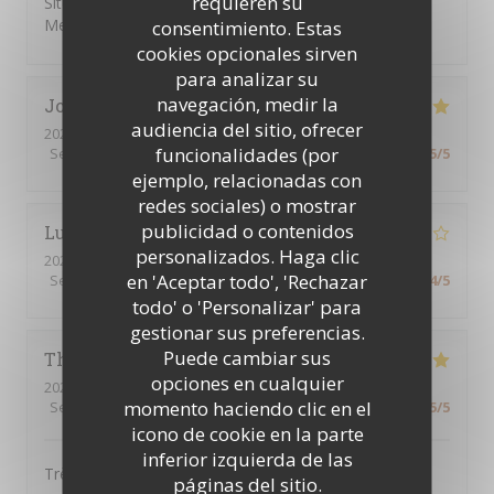
requieren su
Situation parfaite pour aller au théâtre du Mogador,
Menu rapport-qualité prix top.
consentimiento. Estas
cookies opcionales sirven
para analizar su
navegación, medir la
Johann
F
audiencia del sitio, ofrecer
2026-08-04
- 22:30 - Invitados 2
funcionalidades (por
Servicio
:
5
/5
Ambiente
:
5
/5
Menú
:
5
/5
Calidad / Precio
:
5
/5
ejemplo, relacionadas con
redes sociales) o mostrar
publicidad o contenidos
Lucie
G
personalizados. Haga clic
2026-08-06
- 18:00 - Invitados 2
en 'Aceptar todo', 'Rechazar
Servicio
:
4
/5
Ambiente
:
4
/5
Menú
:
4
/5
Calidad / Precio
:
4
/5
todo' o 'Personalizar' para
gestionar sus preferencias.
Puede cambiar sus
Thao
N
opciones en cualquier
2026-08-04
- 12:15 - Invitados 7
momento haciendo clic en el
Servicio
:
5
/5
Ambiente
:
4
/5
Menú
:
5
/5
Calidad / Precio
:
5
/5
icono de cookie en la parte
inferior izquierda de las
Très bon plat cuisiné, il y en a pour tous les goûts.
páginas del sitio.