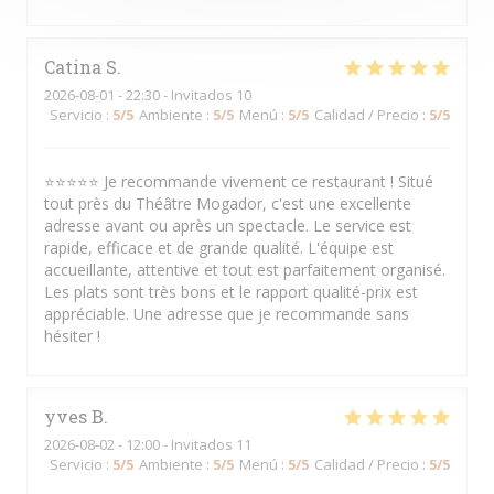
Catina
S
2026-08-01
- 22:30 - Invitados 10
Servicio
:
5
/5
Ambiente
:
5
/5
Menú
:
5
/5
Calidad / Precio
:
5
/5
⭐⭐⭐⭐⭐ Je recommande vivement ce restaurant ! Situé
tout près du Théâtre Mogador, c'est une excellente
adresse avant ou après un spectacle. Le service est
rapide, efficace et de grande qualité. L'équipe est
accueillante, attentive et tout est parfaitement organisé.
Les plats sont très bons et le rapport qualité-prix est
appréciable. Une adresse que je recommande sans
hésiter !
yves
B
2026-08-02
- 12:00 - Invitados 11
Servicio
:
5
/5
Ambiente
:
5
/5
Menú
:
5
/5
Calidad / Precio
:
5
/5