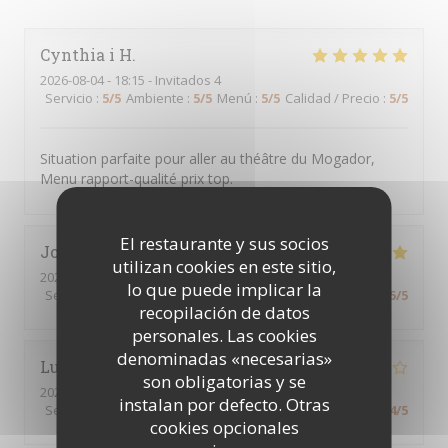
Cynthia i
H
2026-08-04
- 18:15 - Invitados 4
Servicio
:
5
/5
Ambiente
:
5
/5
Menú
:
5
/5
Calidad / Precio
:
5
/5
Situation parfaite pour aller au théâtre du Mogador,
Menu rapport-qualité prix top.
El restaurante y sus socios
Johann
F
utilizan cookies en este sitio,
2026-08-04
- 22:30 - Invitados 2
lo que puede implicar la
Servicio
:
5
/5
Ambiente
:
5
/5
Menú
:
5
/5
Calidad / Precio
:
5
/5
recopilación de datos
personales. Las cookies
denominadas «necesarias»
Lucie
G
son obligatorias y se
2026-08-06
- 18:00 - Invitados 2
instalan por defecto. Otras
Servicio
:
4
/5
Ambiente
:
4
/5
Menú
:
4
/5
Calidad / Precio
:
4
/5
cookies opcionales