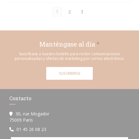
1
2
3
Manténgase al día
*
Suscríbase a nuestro boletín para recibir comunicaciones
personalizadas y ofertas de marketing por correo electrónico.
SUSCRIBIRSE
Contacto
30, rue Mogador
((abre en una nueva ventana))
75009 Paris
01 45 26 08 23