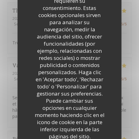
requieren su
consentimiento. Estas
Thao
N
cookies opcionales sirven
2026-08-04
- 12:15 - Invitados 7
para analizar su
Servicio
:
5
/5
Ambiente
:
4
/5
Menú
:
5
/5
Calidad / Precio
:
5
/5
navegación, medir la
audiencia del sitio, ofrecer
Très bon plat cuisiné, il y en a pour tous les goûts.
funcionalidades (por
ejemplo, relacionadas con
redes sociales) o mostrar
publicidad o contenidos
Valérie
C
personalizados. Haga clic
2026-08-04
- 18:00 - Invitados 2
en 'Aceptar todo', 'Rechazar
Servicio
:
5
/5
Ambiente
:
5
/5
Menú
:
5
/5
Calidad / Precio
:
5
/5
todo' o 'Personalizar' para
gestionar sus preferencias.
Service rapide et personnel très agréable. Plats copieux
Puede cambiar sus
et très gouteux. Je recommande sans hésitation ! Et j'ai
opciones en cualquier
hâte d'y retourner... Merci pour ce moment très agréable
momento haciendo clic en el
passé dans votre restaurant.
icono de cookie en la parte
inferior izquierda de las
páginas del sitio.
Régine
A