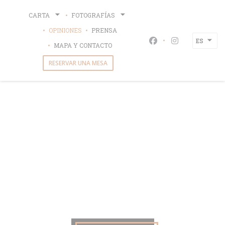
Personalización de sus opciones de cookies
CARTA
FOTOGRAFÍAS
OPINIONES
PRENSA
ES
Facebook ((abre en
Instagram ((
MAPA Y CONTACTO
RESERVAR UNA MESA