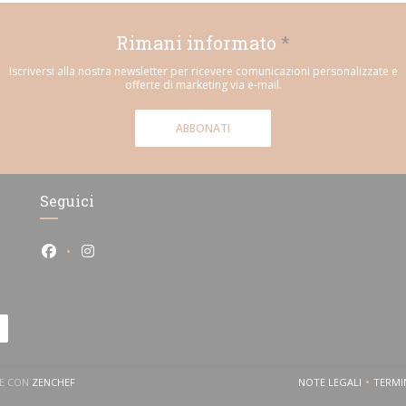
Rimani informato
*
Iscriversi alla nostra newsletter per ricevere comunicazioni personalizzate e
offerte di marketing via e-mail.
ABBONATI
Seguici
Facebook ((apre una nuova finestra))
Instagram ((apre una nuova finestra))
((APRE UNA NUOVA FINESTRA))
TE CON
ZENCHEF
NOTE LEGALI
TERMIN
((APRE UNA NU