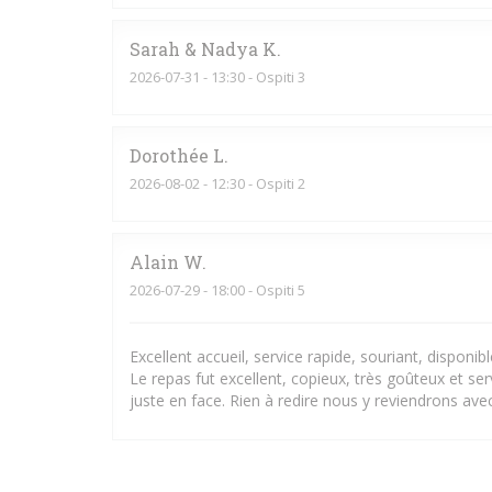
Sarah & Nadya
K
2026-07-31
- 13:30 - Ospiti 3
Dorothée
L
2026-08-02
- 12:30 - Ospiti 2
Alain
W
2026-07-29
- 18:00 - Ospiti 5
Excellent accueil, service rapide, souriant, disponi
Le repas fut excellent, copieux, très goûteux et s
juste en face. Rien à redire nous y reviendrons avec 