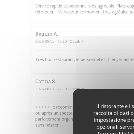
Service rapide et personnel très agréable. Plats cop
retourner... Merci pour ce moment très agréable pa
Régine
A
2026-08-05
- 12:30 - Ospiti 7
Très bon restaurant, le personnel est bienveillant e
Catina
S
2026-08-01
- 22:30 - Ospiti 10
Il ristorante e 
⭐⭐⭐⭐⭐ Je recommande vivement ce restaurant ! Sit
raccolta di dati 
ou après un spectacle. Le service est rapide, efficac
parfaitement organisé. Les plats sont très bons et
impostazione pred
sans hésiter !
opzionali servon
funzionalità (a