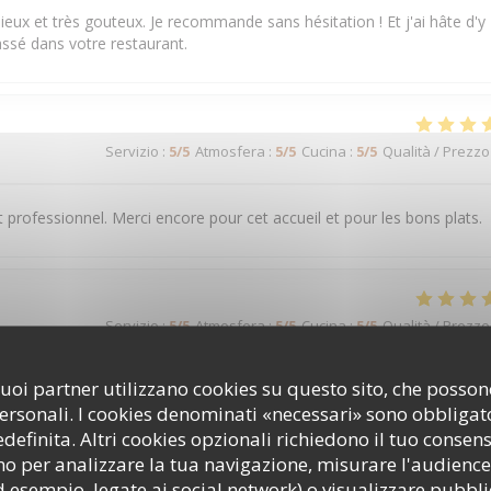
ieux et très gouteux. Je recommande sans hésitation ! Et j'ai hâte d'y
ssé dans votre restaurant.
Servizio
:
5
/5
Atmosfera
:
5
/5
Cucina
:
5
/5
Qualità / Prezzo
t professionnel. Merci encore pour cet accueil et pour les bons plats.
Servizio
:
5
/5
Atmosfera
:
5
/5
Cucina
:
5
/5
Qualità / Prezzo
i suoi partner utilizzano cookies su questo sito, che poss
ué tout près du Théâtre Mogador, c'est une excellente adresse ava
personali. I cookies denominati «necessari» sono obbligator
e et de grande qualité. L'équipe est accueillante, attentive et tout est
 le rapport qualité-prix est appréciable. Une adresse que je recomman
efinita. Altri cookies opzionali richiedono il tuo consen
o per analizzare la tua navigazione, misurare l'audience 
d esempio, legate ai social network) o visualizzare pubbli