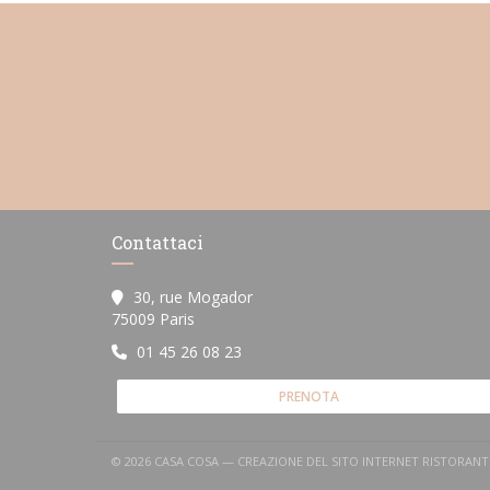
Contattaci
30, rue Mogador
((apre una nuova finestra))
75009 Paris
01 45 26 08 23
PRENOTA
© 2026 CASA COSA — CREAZIONE DEL SITO INTERNET RISTORAN