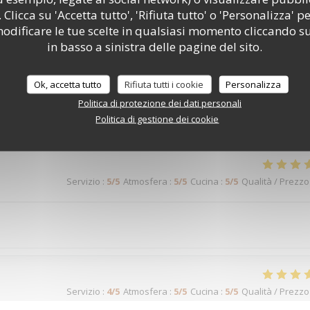
 Clicca su 'Accetta tutto', 'Rifiuta tutto' o 'Personalizza' pe
odificare le tue scelte in qualsiasi momento cliccando su
in basso a sinistra delle pagine del sito.
Servizio
:
5
/5
Atmosfera
:
5
/5
Cucina
:
5
/5
Qualità / Prezzo
Ok, accetta tutto
Rifiuta tutti i cookie
Personalizza
Politica di protezione dei dati personali
Servizio
:
4
/5
Atmosfera
:
4
/5
Cucina
:
4
/5
Qualità / Prezzo
Politica di gestione dei cookie
Servizio
:
5
/5
Atmosfera
:
5
/5
Cucina
:
5
/5
Qualità / Prezzo
Servizio
:
4
/5
Atmosfera
:
5
/5
Cucina
:
5
/5
Qualità / Prezzo