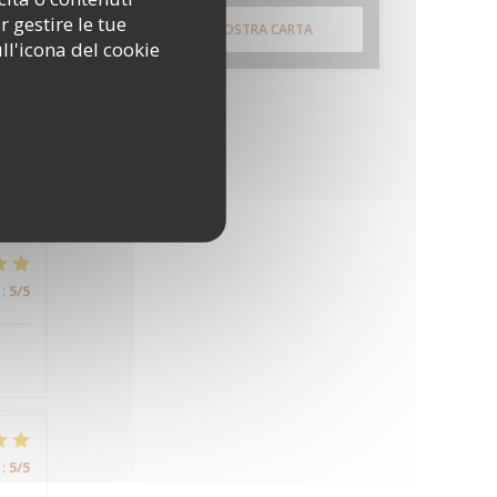
r gestire le tue
SCOPRI LA NOSTRA CARTA
ll'icona del cookie
:
5
/5
:
4
/5
:
5
/5
:
5
/5