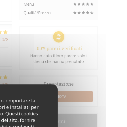
Menu
Qualità/Prezzo
:
5
/5
100% pareri verificati
Hanno dato il loro parere solo i
clienti che hanno prenotato
Prenotazione
:
5
/5
PRENOTA
ono comportare la
nt
i e installati per
de
so. Questi cookies
del sito, fornire
Menu
cità o contenuti