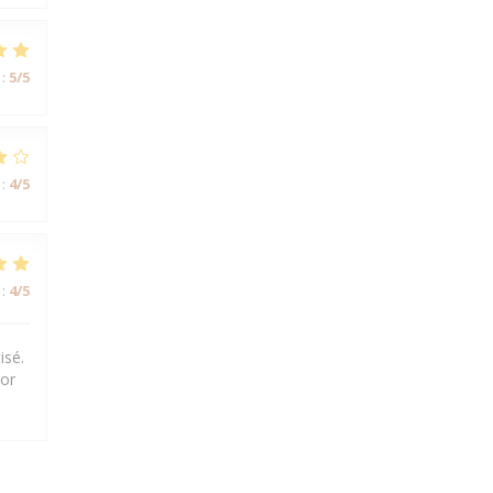
:
5
/5
:
4
/5
:
4
/5
isé.
dor