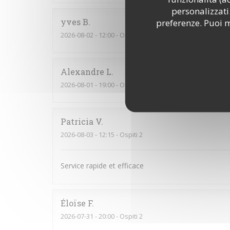
personalizzati.
yves
B
preferenze. Puoi m
2026-08-02
- 12:00 - Ospiti 11
Alexandre
L
2026-08-01
- 19:00 - Ospiti 2
Patricia
V
2026-08-03
- 12:15 - Ospiti 2
Service rapide et efficace
Éloïse
F
2026-07-31
- 20:00 - Ospiti 2