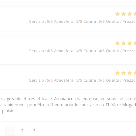
Servizio
:
5
/5
Atmosfera
:
5
/5
Cucina
:
5
/5
Qualità / Prezzo
Servizio
:
4
/5
Atmosfera
:
4
/5
Cucina
:
4
/5
Qualità / Prezzo
Servizio
:
5
/5
Atmosfera
:
5
/5
Cucina
:
5
/5
Qualità / Prezzo
ble, agréable et très efficace. Ambiance chaleureuse, en sous sol climat
ervi rapidement pour être à l'heure pour le spectacle au Théâtre Moga
plaisir.
1
2
3