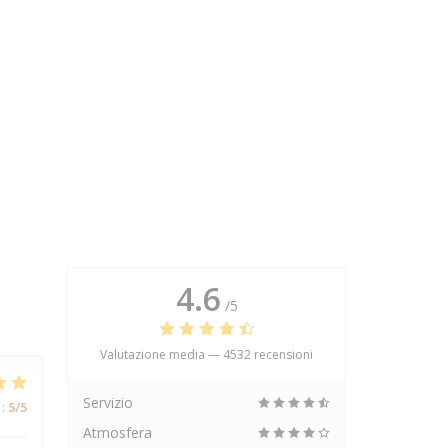
4.6
/5
Valutazione media —
4532 recensioni
Servizio
:
5
/5
Atmosfera