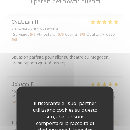
I pareri dei nostri clienti
Cynthia i
H
2026-08-04
- 18:15 - Ospiti 4
Servizio
:
5
/5
Atmosfera
:
5
/5
Cucina
:
5
/5
Qualità / Prezzo
:
5
/5
Situation parfaite pour aller au théâtre du Mogador,
Menu rapport-qualité prix top.
Johann
F
2026-08-04
- 22:30 - Ospiti 2
Servizio
:
5
/5
Atmosfera
:
5
/5
Cucina
:
5
/5
Qualità / Prezzo
:
5
/5
Il ristorante e i suoi partner
utilizzano cookies su questo
sito, che possono
Lucie
G
comportare la raccolta di
dati personali. I cookies