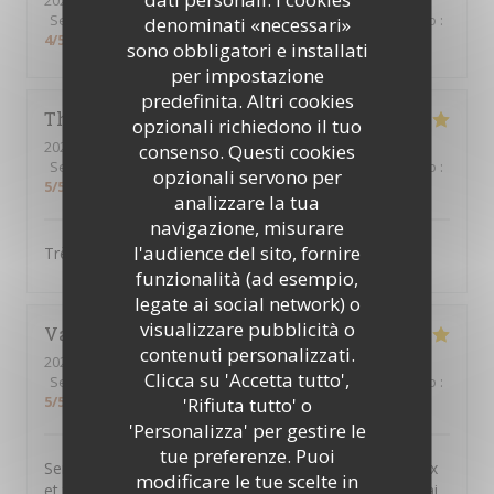
2026-08-06
- 18:00 - Ospiti 2
Servizio
:
4
/5
Atmosfera
:
4
/5
Cucina
:
4
/5
Qualità / Prezzo
:
denominati «necessari»
4
/5
sono obbligatori e installati
per impostazione
predefinita. Altri cookies
Thao
N
opzionali richiedono il tuo
2026-08-04
- 12:15 - Ospiti 7
consenso. Questi cookies
Servizio
:
5
/5
Atmosfera
:
4
/5
Cucina
:
5
/5
Qualità / Prezzo
:
opzionali servono per
5
/5
analizzare la tua
navigazione, misurare
l'audience del sito, fornire
Très bon plat cuisiné, il y en a pour tous les goûts.
funzionalità (ad esempio,
legate ai social network) o
visualizzare pubblicità o
Valérie
C
contenuti personalizzati.
2026-08-04
- 18:00 - Ospiti 2
Clicca su 'Accetta tutto',
Servizio
:
5
/5
Atmosfera
:
5
/5
Cucina
:
5
/5
Qualità / Prezzo
:
5
/5
'Rifiuta tutto' o
'Personalizza' per gestire le
tue preferenze. Puoi
Service rapide et personnel très agréable. Plats copieux
modificare le tue scelte in
et très gouteux. Je recommande sans hésitation ! Et j'ai