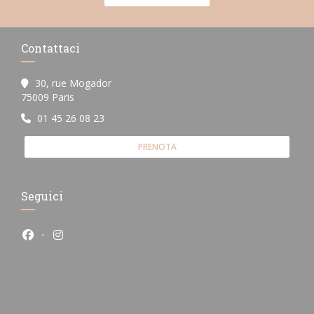
Contattaci
30, rue Mogador
((apre una nuova finestra))
75009 Paris
01 45 26 08 23
PRENOTA
Seguici
Facebook ((apre una nuova finestra))
Instagram ((apre una nuova finestra))