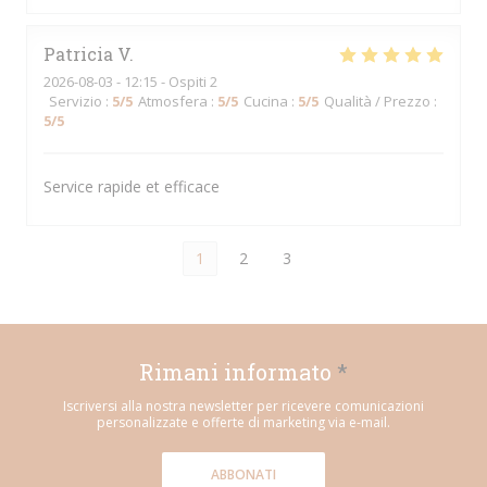
Patricia
V
2026-08-03
- 12:15 - Ospiti 2
Servizio
:
5
/5
Atmosfera
:
5
/5
Cucina
:
5
/5
Qualità / Prezzo
:
5
/5
Service rapide et efficace
1
2
3
Rimani informato
*
Iscriversi alla nostra newsletter per ricevere comunicazioni
personalizzate e offerte di marketing via e-mail.
ABBONATI