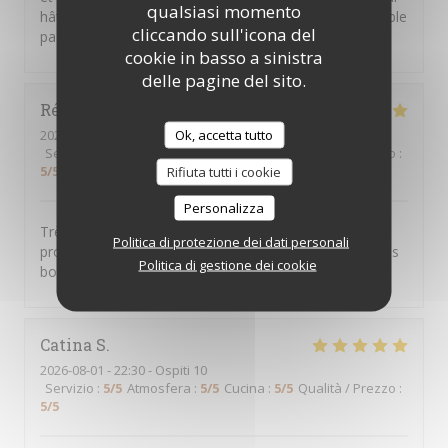
qualsiasi momento
hâte d'y retourner... Merci pour ce moment très agréable
cliccando sull'icona del
passé dans votre restaurant.
cookie in basso a sinistra
delle pagine del sito.
Régine
A
Ok, accetta tutto
2026-08-05
- 12:30 - Ospiti 7
Servizio
:
5
/5
Atmosfera
:
5
/5
Cucina
:
5
/5
Qualità / Prezzo
:
5
/5
Rifiuta tutti i cookie
Personalizza
Très bon restaurant, le personnel est bienveillant et
Politica di protezione dei dati personali
professionnel. Merci encore pour cet accueil et pour les
Politica di gestione dei cookie
bons plats.
Catina
S
2026-08-01
- 22:30 - Ospiti 10
Servizio
:
5
/5
Atmosfera
:
5
/5
Cucina
:
5
/5
Qualità / Prezzo
:
5
/5