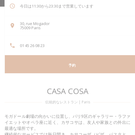
今日は11:30から23:30まで営業しています
30, rue Mogador
((新しいウィンドウで開きます))
75009 Paris
01 45 26 08 23
予約
CASA COSA
伝統的なレストラン
|
Paris
モガドール劇場の向かいに位置し、パリ9区のギャラリー・ラファ
イエットやオペラ座に近く、カサコサは、友人や家族との外出に
最適な場所です。
継続的なサービスでは毎日開き、カサコーザ（ピザ、パスタと、