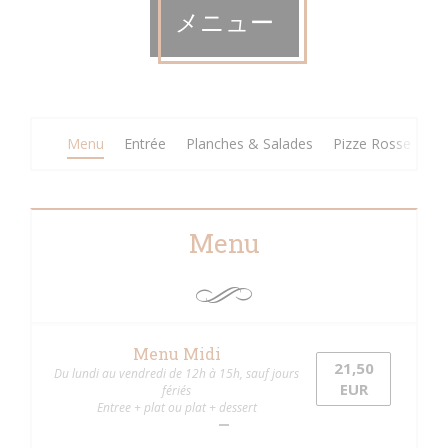
メニュー
Menu
Entrée
Planches & Salades
Pizze Rosse
Pi
Menu
Menu Midi
21,50
Du lundi au vendredi de 12h à 15h, sauf jours
EUR
fériés
Entree + plat ou plat + dessert