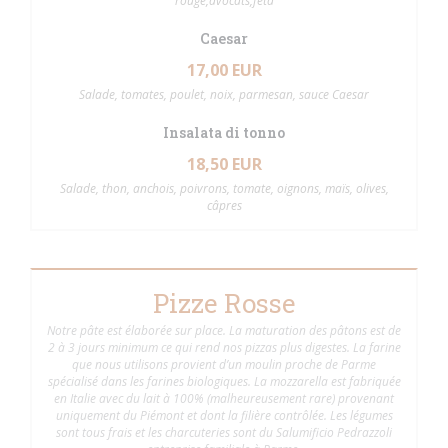
rouge,avocats,feta
Caesar
17,00 EUR
Salade, tomates, poulet, noix, parmesan, sauce Caesar
Insalata di tonno
18,50 EUR
Salade, thon, anchois, poivrons, tomate, oignons, maïs, olives,
câpres
Pizze Rosse
Notre pâte est élaborée sur place. La maturation des pâtons est de
2 à 3 jours minimum ce qui rend nos pizzas plus digestes. La farine
que nous utilisons provient d’un moulin proche de Parme
spécialisé dans les farines biologiques. La mozzarella est fabriquée
en Italie avec du lait à 100% (malheureusement rare) provenant
uniquement du Piémont et dont la filière contrôlée. Les légumes
sont tous frais et les charcuteries sont du Salumificio Pedrazzoli