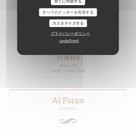
16,00 EUR
全てに同意する
Crème, ricotta, épinards, champignons
すべてのクッキーを拒否する
Mediterranea
カスタマイズする
16,50 EUR
プライバシーポリシー
Sauce tomate, thon, olives, ail, persil et piment
undefined
Salmone
17,00 EUR
Menu +2€
Crème, saumon fumé
Al Forno
Hors menu