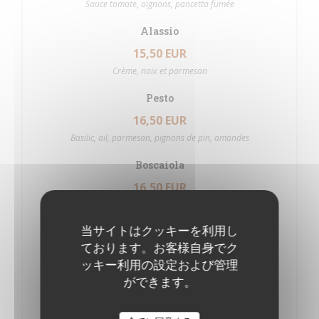
Sauce tomate, oignons, pancetta fumée
Alassio
15,50 EUR
Crème, noix et parmesan
Pesto
16,50 EUR
Basilic, ail, parmesan, pignons de pin, amandes
Boscaiola
16,50 EUR
Tomate, crème, jambon blanc, champignons
当サイトはクッキーを利用し
Melanzane e mozzarella
ております。お客様自身でク
16,50 EUR
ッキー利用の設定および管理
Sauce tomate, aubergines et mozzarella
ができます。
Funghi e Spinaci