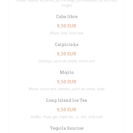
Vodka, liqueur de pêche, jus d’orange, jus d’ananas, jus de fruits
rouges
Cuba libre
9,50 EUR
Rhum, lime, coca cola
Caipirinha
9,50 EUR
Cachaça, sucre de canne, citron vert
Mojito
9,50 EUR
Rhum, citron vert, menthe, sucre de canne, soda
Long Island Ice Tea
9,50 EUR
Vodka, rhum, gin, triple sec, s.s. mix, coca cola
Tequila Sunrise