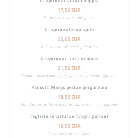
Linguine al Nero di Seppia
17,50 EUR
Seiches, encre de seiches, persil
Linguine alle vongole
20,00 EUR
Huile d'olive , ail, persil, palourdes
Linguine ai frutti di mare
21,50 EUR
Tomate , huile d'olive , persil, palourdes , moules, gambas
Pansotti Margo pesto e gorgonzola
18,50 EUR
Pâtes farcies ricotta et épinards, sauce pesto et gorgonzola
Tagliatelle tartufo e funghi porcini
19,50 EUR
Crème de truffes et cèpes