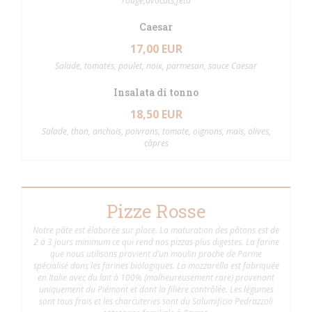
rouge,avocats,feta
Caesar
17,00 EUR
Salade, tomates, poulet, noix, parmesan, sauce Caesar
Insalata di tonno
18,50 EUR
Salade, thon, anchois, poivrons, tomate, oignons, maïs, olives,
câpres
Pizze Rosse
Notre pâte est élaborée sur place. La maturation des pâtons est de
2 à 3 jours minimum ce qui rend nos pizzas plus digestes. La farine
que nous utilisons provient d’un moulin proche de Parme
spécialisé dans les farines biologiques. La mozzarella est fabriquée
en Italie avec du lait à 100% (malheureusement rare) provenant
uniquement du Piémont et dont la filière contrôlée. Les légumes
sont tous frais et les charcuteries sont du Salumificio Pedrazzoli