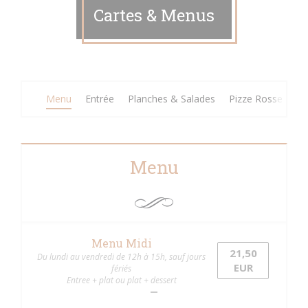
Cartes & Menus
Menu
Entrée
Planches & Salades
Pizze Rosse
Pi
Menu
Menu Midi
21,50
Du lundi au vendredi de 12h à 15h, sauf jours
EUR
fériés
Entree + plat ou plat + dessert