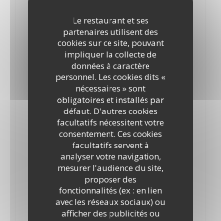
Sauce tomate, oignons, pancetta fumée
Le restaurant et ses
Alassio
partenaires utilisent des
15,50 EUR
cookies sur ce site, pouvant
Crème, noix et parmesan
impliquer la collecte de
données à caractère
Pesto
personnel. Les cookies dits «
16,50 EUR
nécessaires » sont
Basilic, ail, parmesan, pignons de pin, amandes
obligatoires et installés par
défaut. D'autres cookies
Boscaiola
facultatifs nécessitent votre
16,50 EUR
consentement. Ces cookies
Tomate, crème, jambon blanc, champignons
facultatifs servent à
analyser votre navigation,
Melanzane e mozzarella
mesurer l'audience du site,
16,50 EUR
proposer des
Sauce tomate, aubergines et mozzarella
fonctionnalités (ex : en lien
avec les réseaux sociaux) ou
Funghi e Spinaci
afficher des publicités ou