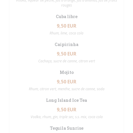
Vodka, liqueur de pêche, jus d’orange, jus d’ananas, jus de fruits
rouges
Cuba libre
9,50 EUR
Rhum, lime, coca cola
Caipirinha
9,50 EUR
Cachaça, sucre de canne, citron vert
Mojito
9,50 EUR
Rhum, citron vert, menthe, sucre de canne, soda
Long Island Ice Tea
9,50 EUR
Vodka, rhum, gin, triple sec, s.s. mix, coca cola
Tequila Sunrise