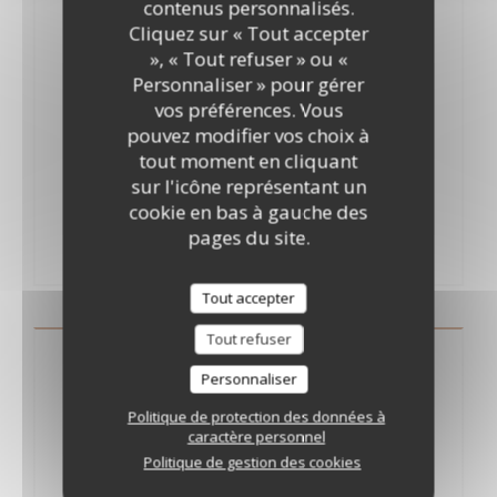
16,00 EUR
contenus personnalisés.
Cliquez sur « Tout accepter
Crème, ricotta, épinards, champignons
», « Tout refuser » ou «
Mediterranea
Personnaliser » pour gérer
16,50 EUR
vos préférences. Vous
pouvez modifier vos choix à
Sauce tomate, thon, olives, ail, persil et piment
tout moment en cliquant
Salmone
sur l'icône représentant un
cookie en bas à gauche des
17,00 EUR
pages du site.
Menu +2€
Crème, saumon fumé
Tout accepter
Tout refuser
Al Forno
Personnaliser
Hors menu
Politique de protection des données à
caractère personnel
Politique de gestion des cookies