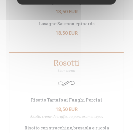
Lasagna alla Bolognese
18,50 EUR
Lasagne Saumon epinards
18,50 EUR
Rosotti
Hors menu
Risotto Tartufo ai Funghi Porcini
18,50 EUR
Risotto creme de truffes au parmesan et cèpes
Risotto con stracchino,bresaola e rucola