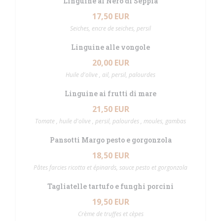
Linguine al Nero di Seppia
17,50 EUR
Seiches, encre de seiches, persil
Linguine alle vongole
20,00 EUR
Huile d'olive , ail, persil, palourdes
Linguine ai frutti di mare
21,50 EUR
Tomate , huile d'olive , persil, palourdes , moules, gambas
Pansotti Margo pesto e gorgonzola
18,50 EUR
Pâtes farcies ricotta et épinards, sauce pesto et gorgonzola
Tagliatelle tartufo e funghi porcini
19,50 EUR
Crème de truffes et cèpes