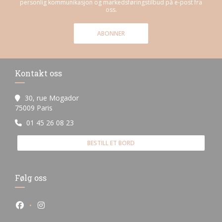
personlig kommunikasjon og markedsføringstilbud på e-post fra
oss.
ABONNER
Kontakt oss
30, rue Mogador
((åpner i et nytt vindu))
75009 Paris
01 45 26 08 23
BESTILL ET BORD
Følg oss
Facebook ((åpner i et nytt vindu))
Instagram ((åpner i et nytt vindu))