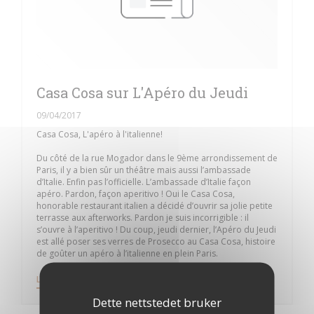
Casa Cosa sur L'Apéro du Jeudi
09/04/2017
Casa Cosa, L'apéro à l'italienne!
Du côté de la rue Mogador dans le 9ème arrondissement de
Paris, il y a bien sûr un théâtre mais aussi l’ambassade
d’Italie. Enfin pas l’officielle. L’ambassade d’Italie façon
apéro. Pardon, façon aperitivo ! Oui le Casa Cosa,
honorable restaurant italien a décidé d’ouvrir sa jolie petite
terrasse aux afterworks. Pardon je suis incorrigible : il
s’ouvre à l’aperitivo ! Du coup, jeudi dernier, l’Apéro du Jeudi
est allé poser ses verres de Prosecco au Casa Cosa, histoire
de goûter un apéro à l’italienne en plein Paris.
((ÅPNER I ET NYTT VINDU))
LES ARTIKKELEN
Dette nettstedet bruker