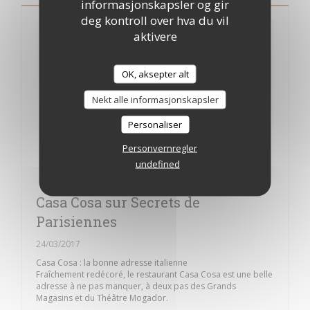
informasjonskapsler og gir
deg kontroll over hva du vil
aktivere
OK, aksepter alt
Nekt alle informasjonskapsler
Personaliser
Personvernregler
undefined
Casa Cosa sur Secrets de
Parisiennes
24/03/2017
Casa Cosa : la bonne adresse italienne
Fraîchement redécoré, le restaurant Casa Cosa est une belle
adresse à ne pas manquer, à deux pas des Grands
Magasins et du Théâtre Mogador.