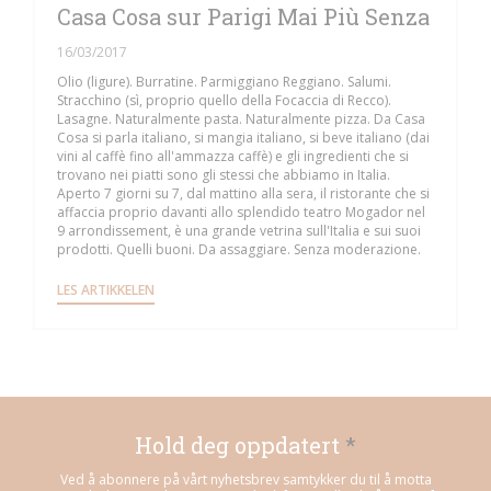
Casa Cosa sur Parigi Mai Più Senza
16/03/2017
Olio (ligure). Burratine. Parmiggiano Reggiano. Salumi.
Stracchino (sì, proprio quello della Focaccia di Recco).
Lasagne. Naturalmente pasta. Naturalmente pizza. Da Casa
Cosa si parla italiano, si mangia italiano, si beve italiano (dai
vini al caffè fino all'ammazza caffè) e gli ingredienti che si
trovano nei piatti sono gli stessi che abbiamo in Italia.
Aperto 7 giorni su 7, dal mattino alla sera, il ristorante che si
affaccia proprio davanti allo splendido teatro Mogador nel
9 arrondissement, è una grande vetrina sull'Italia e sui suoi
prodotti. Quelli buoni. Da assaggiare. Senza moderazione.
((ÅPNER I ET NYTT VINDU))
LES ARTIKKELEN
Hold deg oppdatert
*
Ved å abonnere på vårt nyhetsbrev samtykker du til å motta