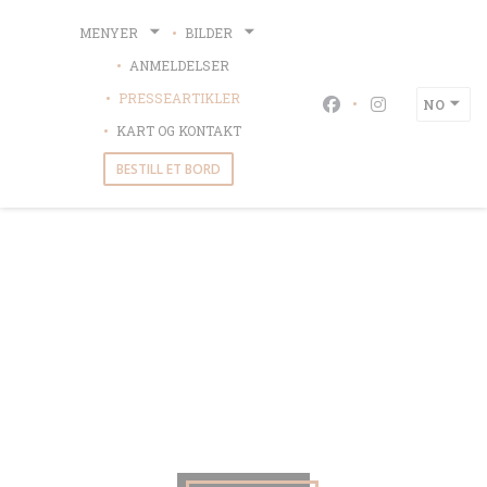
Panel for informasjonskapsler
MENYER
BILDER
ANMELDELSER
PRESSEARTIKLER
NO
Facebook ((åpner i 
Instagram ((åp
KART OG KONTAKT
BESTILL ET BORD