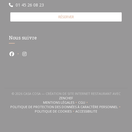
01 45 26 08 23
RÉSERVER
Nous suivre
Facebook ((ouvre une nouvelle fenêtre))
Instagram ((ouvre une nouvelle fenêtre))
© 2026 CASA COSA — CRÉATION DE SITE INTERNET RESTAURANT AVEC
((OUVRE UNE NOUVELLE FENÊTRE))
ZENCHEF
MENTIONS LÉGALES
CGU
((OUVRE UNE NOUVELLE FENÊTRE))
((OUVRE UNE NOUVELLE FENÊTR
POLITIQUE DE PROTECTION DES DONNÉES À CARACTÈRE PERSONNEL
((OUVRE UNE NOUVELLE FENÊTRE))
POLITIQUE DE COOKIES
ACCESSIBILITE
((OUVRE UNE NOUVELLE FENÊTRE))
((OUVRE UNE NOUVELLE FENÊ