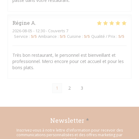
passé dans votre restaurant.
Régine
A
2026-08-05
- 12:30 - Couverts 7
Service
:
5
/5
Ambiance
:
5
/5
Cuisine
:
5
/5
Qualité / Prix
:
5
/5
Très bon restaurant, le personnel est bienveillant et
professionnel. Merci encore pour cet accueil et pour les
bons plats.
1
2
3
Newsletter
*
Inscrivez-vous à notre lettre d'information pour recevoir des
communications personnalisées et des offres marketing par