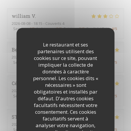
william
V
2026-08-08
- 18:15 - Couverts 4
Service
:
4
/5
Ambiance
:
3
/5
Cuisine
:
3
/5
Qualité / Prix
:
4
/5
Le restaurant et ses
Bernard
A
partenaires utilisent des
2026-08-08
- 19:00 - Couverts 2
cookies sur ce site, pouvant
Service
:
5
/5
Ambiance
:
4
/5
Cuisine
:
5
/5
Qualité / Prix
:
4
/5
impliquer la collecte de
données à caractère
personnel. Les cookies dits «
Céline
R
nécessaires » sont
2026-08-07
- 20:00 - Couverts 4
obligatoires et installés par
Service
:
5
/5
Ambiance
:
5
/5
Cuisine
:
5
/5
Qualité / Prix
:
5
/5
défaut. D'autres cookies
facultatifs nécessitent votre
consentement. Ces cookies
STEPHANE
L
facultatifs servent à
2026-08-07
- 18:45 - Couverts 2
analyser votre navigation,
Service
:
5
/5
Ambiance
:
5
/5
Cuisine
:
5
/5
Qualité / Prix
:
5
/5