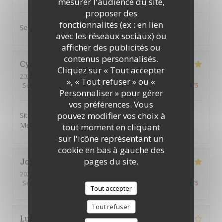
mesurer l'audience du site,
proposer des
fonctionnalités (ex : en lien
Service rapide Plats excellents
avec les réseaux sociaux) ou
afficher des publicités ou
contenus personnalisés.
Cynthia i
H
Cliquez sur « Tout accepter
2026-08-04
- 18:15 - Couverts 4
», « Tout refuser » ou «
Service
:
5
/5
Ambiance
:
5
/5
Cuisine
:
5
/5
Qualité / Prix
:
5
/5
Personnaliser » pour gérer
vos préférences. Vous
pouvez modifier vos choix à
Situation parfaite pour aller au théâtre du Mogador,
Menu rapport-qualité prix top.
tout moment en cliquant
sur l'icône représentant un
cookie en bas à gauche des
pages du site.
Johann
F
2026-08-04
- 22:30 - Couverts 2
Service
:
5
/5
Ambiance
:
5
/5
Cuisine
:
5
/5
Qualité / Prix
:
5
/5
Tout accepter
Tout refuser
Lucie
G