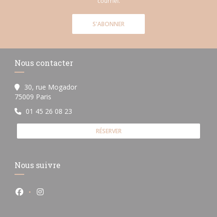
courriel.
S'ABONNER
Nous contacter
30, rue Mogador
((ouvre une nouvelle fenêtre))
75009 Paris
01 45 26 08 23
RÉSERVER
Nous suivre
Facebook ((ouvre une nouvelle fenêtre))
Instagram ((ouvre une nouvelle fenêtre))