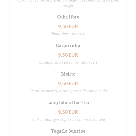
Vodka, liqueur de pêche, jus d’orange, jus d’ananas, jus de fruits
rouges
Cuba libre
9,50 EUR
Rhum, lime, coca cola
Caipirinha
9,50 EUR
Cachaça, sucre de canne, citron vert
Mojito
9,50 EUR
Rhum, citron vert, menthe, sucre de canne, soda
Long Island Ice Tea
9,50 EUR
Vodka, rhum, gin, triple sec, s.s. mix, coca cola
Tequila Sunrise