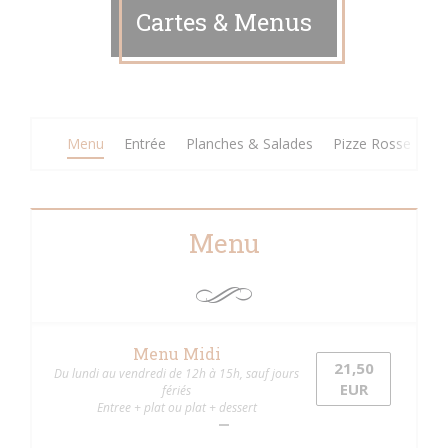
Cartes & Menus
Menu
Entrée
Planches & Salades
Pizze Rosse
Pi
Menu
Menu Midi
21,50
Du lundi au vendredi de 12h à 15h, sauf jours
EUR
fériés
Entree + plat ou plat + dessert