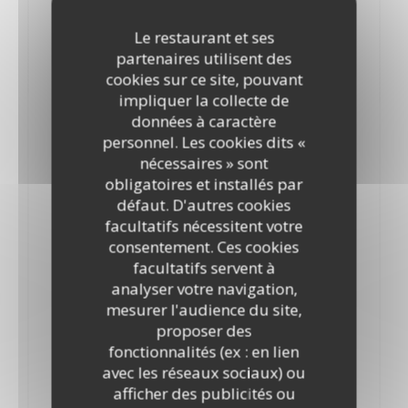
Sauce tomate, oignons, pancetta fumée
Le restaurant et ses
Alassio
partenaires utilisent des
15,50 EUR
cookies sur ce site, pouvant
Crème, noix et parmesan
impliquer la collecte de
données à caractère
Pesto
personnel. Les cookies dits «
16,50 EUR
nécessaires » sont
Basilic, ail, parmesan, pignons de pin, amandes
obligatoires et installés par
défaut. D'autres cookies
Boscaiola
facultatifs nécessitent votre
16,50 EUR
consentement. Ces cookies
Tomate, crème, jambon blanc, champignons
facultatifs servent à
analyser votre navigation,
Melanzane e mozzarella
mesurer l'audience du site,
16,50 EUR
proposer des
Sauce tomate, aubergines et mozzarella
fonctionnalités (ex : en lien
avec les réseaux sociaux) ou
Funghi e Spinaci
afficher des publicités ou