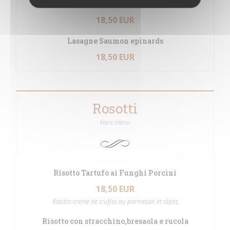
Lasagna alla Bolognese
18,50 EUR
Lasagne Saumon epinards
18,50 EUR
Rosotti
Hors menu
Risotto Tartufo ai Funghi Porcini
18,50 EUR
Risotto creme de truffes au parmesan et cèpes
Risotto con stracchino,bresaola e rucola