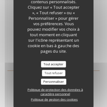
16,00 EUR
contenus personnalisés.
Cliquez sur « Tout accepter
Crème, ricotta, épinards, champignons
», « Tout refuser » ou «
Mediterranea
Personnaliser » pour gérer
16,50 EUR
vos préférences. Vous
pouvez modifier vos choix à
Sauce tomate, thon, olives, ail, persil et piment
tout moment en cliquant
Salmone
sur l'icône représentant un
cookie en bas à gauche des
17,00 EUR
pages du site.
Menu +2€
Crème, saumon fumé
Tout accepter
Tout refuser
Al Forno
Personnaliser
Hors menu
Politique de protection des données à
caractère personnel
Politique de gestion des cookies