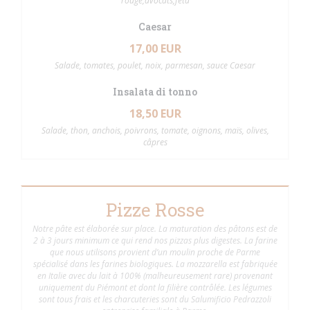
rouge,avocats,feta
Caesar
17,00 EUR
Salade, tomates, poulet, noix, parmesan, sauce Caesar
Insalata di tonno
18,50 EUR
Salade, thon, anchois, poivrons, tomate, oignons, maïs, olives,
câpres
Pizze Rosse
Notre pâte est élaborée sur place. La maturation des pâtons est de
2 à 3 jours minimum ce qui rend nos pizzas plus digestes. La farine
que nous utilisons provient d’un moulin proche de Parme
spécialisé dans les farines biologiques. La mozzarella est fabriquée
en Italie avec du lait à 100% (malheureusement rare) provenant
uniquement du Piémont et dont la filière contrôlée. Les légumes
sont tous frais et les charcuteries sont du Salumificio Pedrazzoli