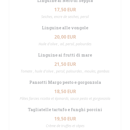
Linguine al Nero di Seppia
17,50 EUR
Seiches, encre de seiches, persil
Linguine alle vongole
20,00 EUR
Huile d'olive , ail, persil, palourdes
Linguine ai frutti di mare
21,50 EUR
Tomate , huile d'olive , persil, palourdes , moules, gambas
Pansotti Margo pesto e gorgonzola
18,50 EUR
Pâtes farcies ricotta et épinards, sauce pesto et gorgonzola
Tagliatelle tartufo e funghi porcini
19,50 EUR
Crème de truffes et cèpes