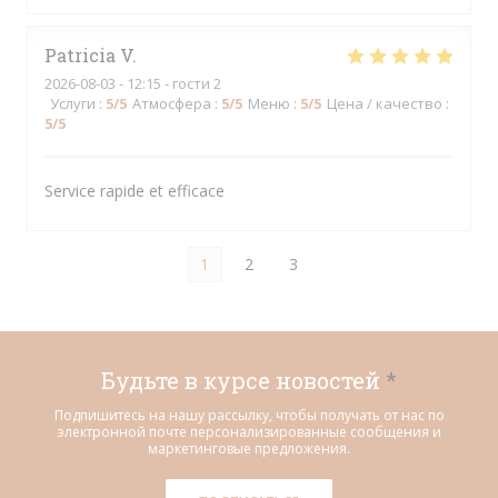
Patricia
V
2026-08-03
- 12:15 - гости 2
Услуги
:
5
/5
Атмосфера
:
5
/5
Меню
:
5
/5
Цена / качество
:
5
/5
Service rapide et efficace
1
2
3
Будьте в курсе новостей
*
Подпишитесь на нашу рассылку, чтобы получать от нас по
электронной почте персонализированные сообщения и
маркетинговые предложения.