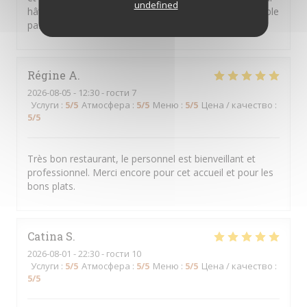
undefined
hâte d'y retourner... Merci pour ce moment très agréable
passé dans votre restaurant.
Régine
A
2026-08-05
- 12:30 - гости 7
Услуги
:
5
/5
Атмосфера
:
5
/5
Меню
:
5
/5
Цена / качество
:
5
/5
Très bon restaurant, le personnel est bienveillant et
professionnel. Merci encore pour cet accueil et pour les
bons plats.
Catina
S
2026-08-01
- 22:30 - гости 10
Услуги
:
5
/5
Атмосфера
:
5
/5
Меню
:
5
/5
Цена / качество
:
5
/5