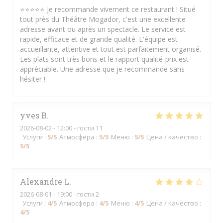
⭐⭐⭐⭐⭐ Je recommande vivement ce restaurant ! Situé
tout près du Théâtre Mogador, c'est une excellente
adresse avant ou après un spectacle. Le service est
rapide, efficace et de grande qualité. L'équipe est
accueillante, attentive et tout est parfaitement organisé.
Les plats sont très bons et le rapport qualité-prix est
appréciable. Une adresse que je recommande sans
hésiter !
yves
B
2026-08-02
- 12:00 - гости 11
Услуги
:
5
/5
Атмосфера
:
5
/5
Меню
:
5
/5
Цена / качество
:
5
/5
Alexandre
L
2026-08-01
- 19:00 - гости 2
Услуги
:
4
/5
Атмосфера
:
4
/5
Меню
:
4
/5
Цена / качество
:
4
/5