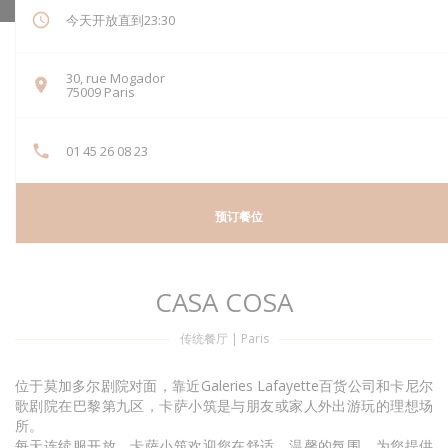
今天开放直到23:30
30, rue Mogador
((在新窗口中打开))
75009 Paris
01 45 26 08 23
预订餐位
CASA COSA
传统餐厅
|
Paris
位于莫加多尔剧院对面，靠近Galeries Lafayette百货公司和卡尼尔
歌剧院在巴黎第九区，卡萨小筑是与朋友或家人外出游玩的理想场
所。
每天连续服开放，卡萨小筑欢迎您在舒适，温馨的氛围，为您提供