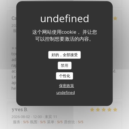
Catina
S
2026-08-01
- 22:30 - 来宾 10
服务
:
5
/5
氛围
:
5
/5
菜单
:
5
/5
质价比
:
5
/5
这个网站使用cookie， 并让您
可以控制想要激活的内容。
⭐⭐⭐⭐⭐ Je recommande vivement ce restaurant ! Situé
tout près du Théâtre Mogador, c'est une excellente
好的，全部接受
adresse avant ou après un spectacle. Le service est
rapide, efficace et de grande qualité. L'équipe est
禁用
accueillante, attentive et tout est parfaitement organisé.
个性化
Les plats sont très bons et le rapport qualité-prix est
appréciable. Une adresse que je recommande sans
保密政策
hésiter !
undefined
yves
B
2026-08-02
- 12:00 - 来宾 11
服务
:
5
/5
氛围
:
5
/5
菜单
:
5
/5
质价比
:
5
/5