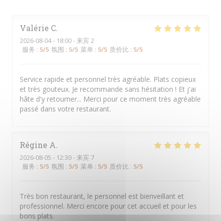
Valérie
C
2026-08-04
- 18:00 - 来宾 2
服务
:
5
/5
氛围
:
5
/5
菜单
:
5
/5
质价比
:
5
/5
Service rapide et personnel très agréable. Plats copieux
et très gouteux. Je recommande sans hésitation ! Et j'ai
hâte d'y retourner... Merci pour ce moment très agréable
passé dans votre restaurant.
Régine
A
2026-08-05
- 12:30 - 来宾 7
服务
:
5
/5
氛围
:
5
/5
菜单
:
5
/5
质价比
:
5
/5
Très bon restaurant, le personnel est bienveillant et
professionnel. Merci encore pour cet accueil et pour les
bons plats.