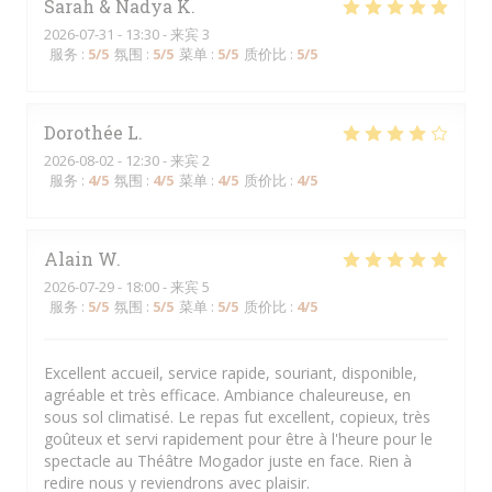
Sarah & Nadya
K
2026-07-31
- 13:30 - 来宾 3
服务
:
5
/5
氛围
:
5
/5
菜单
:
5
/5
质价比
:
5
/5
Dorothée
L
2026-08-02
- 12:30 - 来宾 2
服务
:
4
/5
氛围
:
4
/5
菜单
:
4
/5
质价比
:
4
/5
Alain
W
2026-07-29
- 18:00 - 来宾 5
服务
:
5
/5
氛围
:
5
/5
菜单
:
5
/5
质价比
:
4
/5
Excellent accueil, service rapide, souriant, disponible,
agréable et très efficace. Ambiance chaleureuse, en
sous sol climatisé. Le repas fut excellent, copieux, très
goûteux et servi rapidement pour être à l'heure pour le
spectacle au Théâtre Mogador juste en face. Rien à
redire nous y reviendrons avec plaisir.