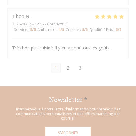
Thao
N
2026-08-04
- 12:15 - Couverts 7
Service
:
5
/5
Ambiance
:
4
/5
Cuisine
:
5
/5
Qualité / Prix
:
5
/5
Très bon plat cuisiné, il y en a pour tous les goûts.
1
2
3
Newsletter
*
Inscrivez-vous à notre lettre d'information pour recevoir des
communications personnalisées et des offres marketing par
courriel.
S'ABONNER