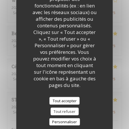
william
V
fonctionnalités (ex : en lien
2026-08-08
- 18:15 - Couverts 4
avec les réseaux sociaux) ou
Service
:
4
/5
Ambiance
:
3
/5
Cuisine
:
3
/5
Qualité / Prix
:
4
/5
afficher des publicités ou
contenus personnalisés.
Cliquez sur « Tout accepter
Bernard
A
», « Tout refuser » ou «
2026-08-08
- 19:00 - Couverts 2
Personnaliser » pour gérer
Service
:
5
/5
Ambiance
:
4
/5
Cuisine
:
5
/5
Qualité / Prix
:
4
/5
vos préférences. Vous
pouvez modifier vos choix à
tout moment en cliquant
Céline
R
sur l'icône représentant un
2026-08-07
- 20:00 - Couverts 4
cookie en bas à gauche des
Service
:
5
/5
Ambiance
:
5
/5
Cuisine
:
5
/5
Qualité / Prix
:
5
/5
pages du site.
STEPHANE
L
Tout accepter
2026-08-07
- 18:45 - Couverts 2
Tout refuser
Service
:
5
/5
Ambiance
:
5
/5
Cuisine
:
5
/5
Qualité / Prix
:
5
/5
Personnaliser