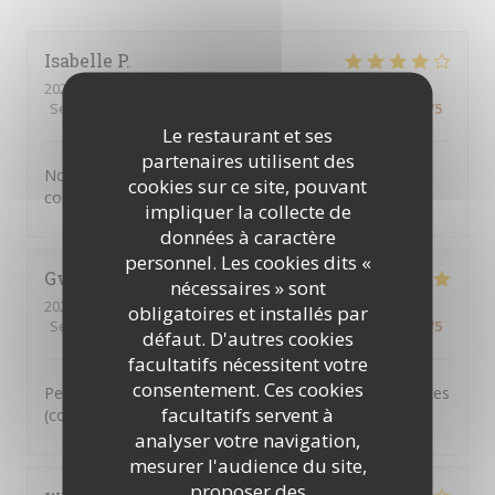
Isabelle
P
2026-08-09
- 12:45 - Couverts 3
Service
:
4
/5
Ambiance
:
4
/5
Cuisine
:
4
/5
Qualité / Prix
:
4
/5
Le restaurant et ses
partenaires utilisent des
Nous avons pris les pâtes très bonnes et assiettes
cookies sur ce site, pouvant
copieuses Service rapide
impliquer la collecte de
données à caractère
personnel. Les cookies dits «
Gwen-Aëlle
B
nécessaires » sont
2026-08-09
- 12:30 - Couverts 3
obligatoires et installés par
Service
:
5
/5
Ambiance
:
4
/5
Cuisine
:
5
/5
Qualité / Prix
:
4
/5
défaut. D'autres cookies
facultatifs nécessitent votre
consentement. Ces cookies
Personnel accueillant et agréable. Pizza et plats de pâtes
facultatifs servent à
(copieux) excellents!!
analyser votre navigation,
mesurer l'audience du site,
proposer des