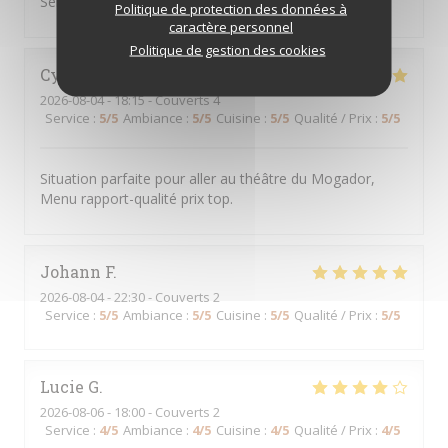
Service rapide Plats excellents
Politique de protection des données à
caractère personnel
Politique de gestion des cookies
Cynthia i
H
2026-08-04
- 18:15 - Couverts 4
Service
:
5
/5
Ambiance
:
5
/5
Cuisine
:
5
/5
Qualité / Prix
:
5
/5
Situation parfaite pour aller au théâtre du Mogador,
Menu rapport-qualité prix top.
Johann
F
2026-08-04
- 22:30 - Couverts 2
Service
:
5
/5
Ambiance
:
5
/5
Cuisine
:
5
/5
Qualité / Prix
:
5
/5
Lucie
G
2026-08-06
- 18:00 - Couverts 2
Service
:
4
/5
Ambiance
:
4
/5
Cuisine
:
4
/5
Qualité / Prix
:
4
/5