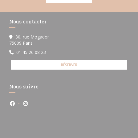
Nous contacter
30, rue Mogador
((ouvre une nouvelle fenêtre))
75009 Paris
01 45 26 08 23
RÉSERVER
Nous suivre
Facebook ((ouvre une nouvelle fenêtre))
Instagram ((ouvre une nouvelle fenêtre))