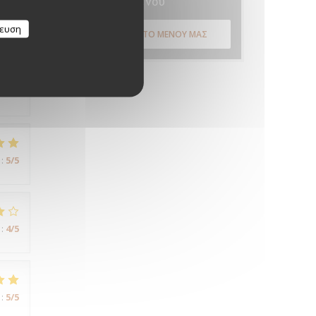
Μενού
:
5
/5
κευση
ΑΝΑΚΑΛΎΨΤΕ ΤΟ ΜΕΝΟΎ ΜΑΣ
nt
de
:
5
/5
:
4
/5
:
5
/5