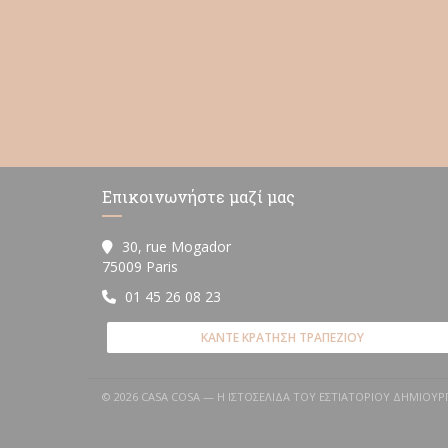
Επικοινωνήστε μαζί μας
30, rue Mogador
((ανοίγει σε νέο παράθυρο))
75009 Paris
01 45 26 08 23
ΚΆΝΤΕ ΚΡΆΤΗΣΗ ΤΡΑΠΕΖΙΟΎ
© 2026 CASA COSA — Η ΙΣΤΟΣΕΛΊΔΑ ΤΟΥ ΕΣΤΙΑΤΟΡΊΟΥ ΔΗΜΙΟ