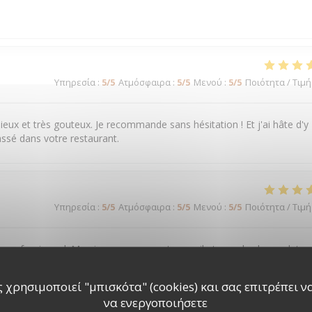
Υπηρεσία
:
5
/5
Ατμόσφαιρα
:
5
/5
Μενού
:
5
/5
Ποιότητα / Τιμή
ieux et très gouteux. Je recommande sans hésitation ! Et j'ai hâte d'y
ssé dans votre restaurant.
Υπηρεσία
:
5
/5
Ατμόσφαιρα
:
5
/5
Μενού
:
5
/5
Ποιότητα / Τιμή
t professionnel. Merci encore pour cet accueil et pour les bons plats.
 χρησιμοποιεί "μπισκότα" (cookies) και σας επιτρέπει να 
να ενεργοποιήσετε