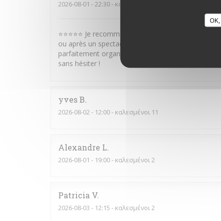
2026-08-01
- 22:30 - καλεσμένοι 10
OK,
⭐⭐⭐⭐⭐ Je recommande vivement ce restaurant ! Sit
ou après un spectacle. Le service est rapide, efficac
parfaitement organisé. Les plats sont très bons et
sans hésiter !
yves
B
2026-08-02
- 12:00 - καλεσμένοι 11
Alexandre
L
2026-08-01
- 19:00 - καλεσμένοι 2
Patricia
V
2026-08-03
- 12:15 - καλεσμένοι 2