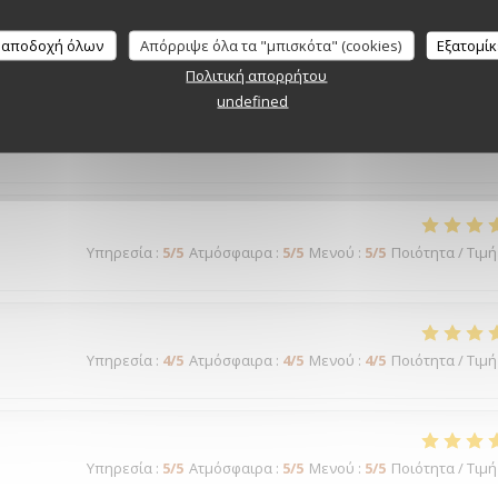
Υπηρεσία
:
5
/5
Ατμόσφαιρα
:
5
/5
Μενού
:
5
/5
Ποιότητα / Τιμή
 αποδοχή όλων
Απόρριψε όλα τα "μπισκότα" (cookies)
Εξατομί
Πολιτική απορρήτου
ué tout près du Théâtre Mogador, c'est une excellente adresse ava
e et de grande qualité. L'équipe est accueillante, attentive et tout est
undefined
 le rapport qualité-prix est appréciable. Une adresse que je recomman
Υπηρεσία
:
5
/5
Ατμόσφαιρα
:
5
/5
Μενού
:
5
/5
Ποιότητα / Τιμή
Υπηρεσία
:
4
/5
Ατμόσφαιρα
:
4
/5
Μενού
:
4
/5
Ποιότητα / Τιμή
Υπηρεσία
:
5
/5
Ατμόσφαιρα
:
5
/5
Μενού
:
5
/5
Ποιότητα / Τιμή