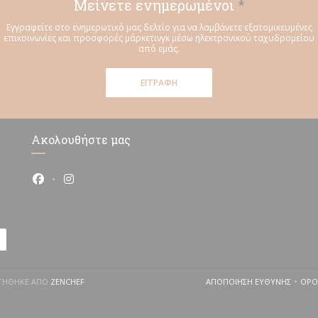
Μείνετε ενημερωμένοι
*
Εγγραφείτε στο ενημερωτικό μας δελτίο για να λαμβάνετε εξατομικευμένες
επικοινωνίες και προσφορές μάρκετινγκ μέσω ηλεκτρονικού ταχυδρομείου
από εμάς.
ΕΓΓΡΑΦΉ
Ακολουθήστε μας
Facebook ((ανοίγει σε νέο παράθυρο))
Instagram ((ανοίγει σε νέο παράθυρο))
((ΑΝΟΊΓΕΙ ΣΕ ΝΈΟ ΠΑΡΆΘΥΡΟ))
ΥΡΓΉΘΗΚΕ ΑΠΌ
ZENCHEF
ΑΠΟΠΟΊΗΣΗ ΕΥΘΎΝΗΣ
ΌΡΟ
((ΑΝΟΊΓΕΙ ΣΕ ΝΈ