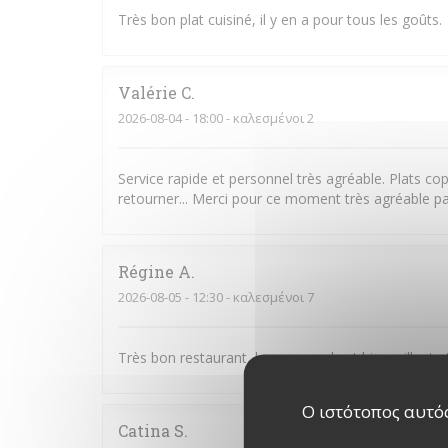
Très bon plat cuisiné, il y en a pour tous les goûts.
Valérie
C
2026-08-04
- 18:00 - καλεσμένοι 2
Service rapide et personnel très agréable. Plats cop
retourner... Merci pour ce moment très agréable pa
Régine
A
2026-08-05
- 12:30 - καλεσμένοι 7
Très bon restaurant, le personnel est bienveillant e
Ο ιστότοπος αυτός
Catina
S