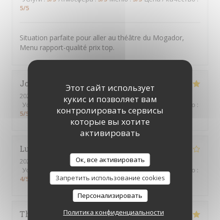
5
/5
Situation parfaite pour aller au théâtre du Mogador,
Menu rapport-qualité prix top.
Johann
F
Этот сайт использует
2026-08-04
- 22:30 - гости 2
кукис и позволяет вам
Услуги
:
5
/5
Атмосфера
:
5
/5
Меню
:
5
/5
Цена / качество
:
контролировать сервисы
5
/5
которые вы хотите
активировать
Lucie
G
Ок, все активировать
2026-08-06
- 18:00 - гости 2
Услуги
:
4
/5
Атмосфера
:
4
/5
Меню
:
4
/5
Цена / качество
:
Запретить использование cookies
4
/5
Персонализировать
Политика конфиденциальности
Thao
N