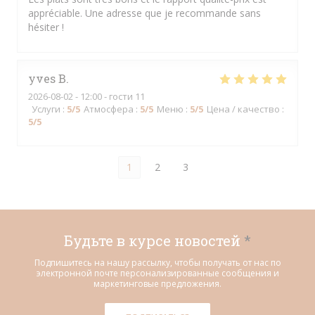
appréciable. Une adresse que je recommande sans
hésiter !
yves
B
2026-08-02
- 12:00 - гости 11
Услуги
:
5
/5
Атмосфера
:
5
/5
Меню
:
5
/5
Цена / качество
:
5
/5
1
2
3
Будьте в курсе новостей
*
Подпишитесь на нашу рассылку, чтобы получать от нас по
электронной почте персонализированные сообщения и
маркетинговые предложения.