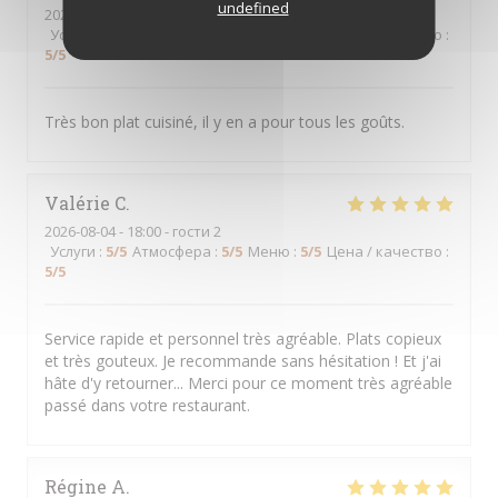
undefined
2026-08-04
- 12:15 - гости 7
Услуги
:
5
/5
Атмосфера
:
4
/5
Меню
:
5
/5
Цена / качество
:
5
/5
Très bon plat cuisiné, il y en a pour tous les goûts.
Valérie
C
2026-08-04
- 18:00 - гости 2
Услуги
:
5
/5
Атмосфера
:
5
/5
Меню
:
5
/5
Цена / качество
:
5
/5
Service rapide et personnel très agréable. Plats copieux
et très gouteux. Je recommande sans hésitation ! Et j'ai
hâte d'y retourner... Merci pour ce moment très agréable
passé dans votre restaurant.
Régine
A