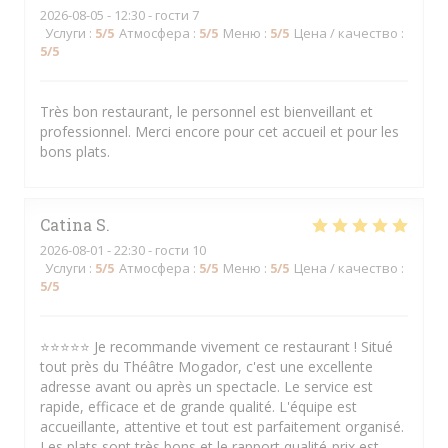
2026-08-05
- 12:30 - гости 7
Услуги
:
5
/5
Атмосфера
:
5
/5
Меню
:
5
/5
Цена / качество
:
5
/5
Très bon restaurant, le personnel est bienveillant et
professionnel. Merci encore pour cet accueil et pour les
bons plats.
Catina
S
2026-08-01
- 22:30 - гости 10
Услуги
:
5
/5
Атмосфера
:
5
/5
Меню
:
5
/5
Цена / качество
:
5
/5
⭐⭐⭐⭐⭐ Je recommande vivement ce restaurant ! Situé
tout près du Théâtre Mogador, c'est une excellente
adresse avant ou après un spectacle. Le service est
rapide, efficace et de grande qualité. L'équipe est
accueillante, attentive et tout est parfaitement organisé.
Les plats sont très bons et le rapport qualité-prix est