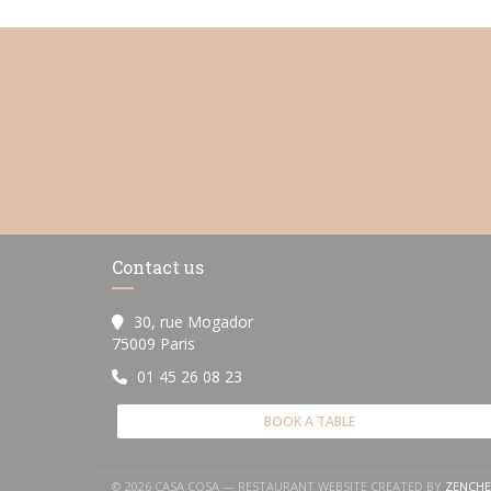
Contact us
30, rue Mogador
((opens in a new window))
75009 Paris
01 45 26 08 23
BOOK A TABLE
© 2026 CASA COSA — RESTAURANT WEBSITE CREATED BY
ZENCHE