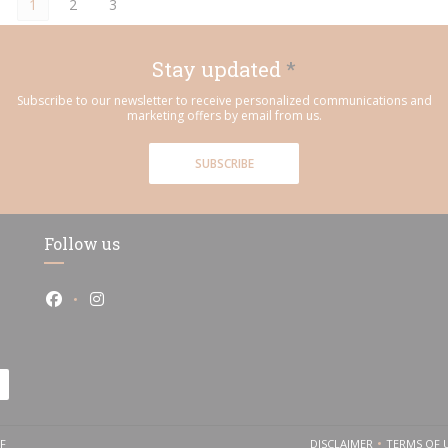
1
2
3
Stay updated
*
Subscribe to our newsletter to receive personalized communications and
marketing offers by email from us.
SUBSCRIBE
Follow us
Facebook ((opens in a new window))
Instagram ((opens in a new window))
((OPENS IN A NEW WINDOW))
F
DISCLAIMER
TERMS OF 