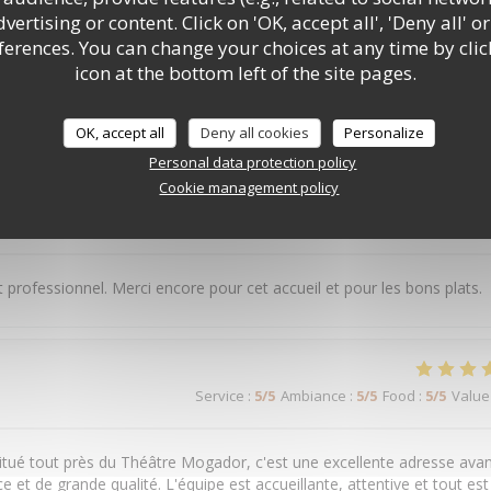
ertising or content. Click on 'OK, accept all', 'Deny all' or
Service
:
5
/5
Ambiance
:
5
/5
Food
:
5
/5
Value
rences. You can change your choices at any time by clic
icon at the bottom left of the site pages.
ieux et très gouteux. Je recommande sans hésitation ! Et j'ai hâte d'y
ssé dans votre restaurant.
OK, accept all
Deny all cookies
Personalize
Personal data protection policy
Cookie management policy
Service
:
5
/5
Ambiance
:
5
/5
Food
:
5
/5
Value
t professionnel. Merci encore pour cet accueil et pour les bons plats.
Service
:
5
/5
Ambiance
:
5
/5
Food
:
5
/5
Value
ué tout près du Théâtre Mogador, c'est une excellente adresse ava
e et de grande qualité. L'équipe est accueillante, attentive et tout est