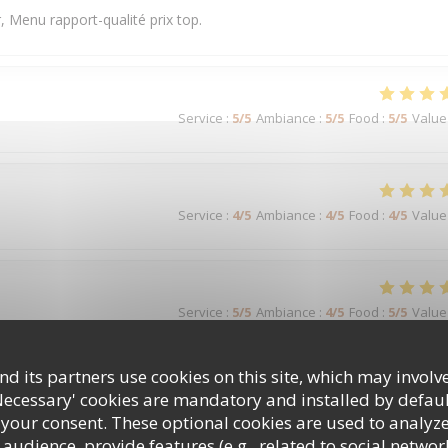
, Menu rapport-qualité prix top.
Service
:
5
/5
Ambiance
:
5
/5
Food
:
5
/5
Value
Service
:
4
/5
Ambiance
:
4
/5
Food
:
4
/5
Value
Service
:
5
/5
Ambiance
:
4
/5
Food
:
5
/5
Value
d its partners use cookies on this site, which may involve
Necessary' cookies are mandatory and installed by defaul
 your consent. These optional cookies are used to analyz
audience, provide features (e.g., related to social networ