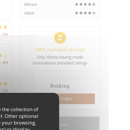
Menus
Value
:
5
/5
100% certified ratings
Only clients having made
:
4
/5
reservations provided ratings
Booking
:
5
/5
BOOK A TABLE
 the collection of
t. Other optional
e your browsing,
Menus
ks) or display