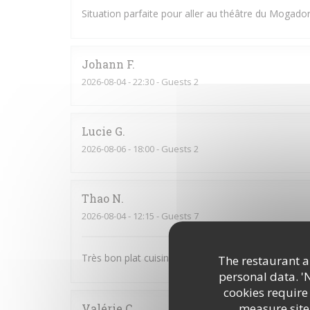
Situation parfaite pour aller au théâtre du Mogador
Johann
F
2026-08-04
- 22:30 - Guests 2
Lucie
G
2026-08-06
- 18:00 - Guests 2
Thao
N
2026-08-04
- 12:15 - Guests 7
Très bon plat cuisiné, il y en a pour tous les goûts.
The restaurant an
personal data. '
cookies require
measure site 
Valérie
C