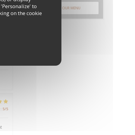
 'Personalize' to
:
5
/5
DISCOVER OUR MENU
king on the cookie
:
5
/5
:
5
/5
nt