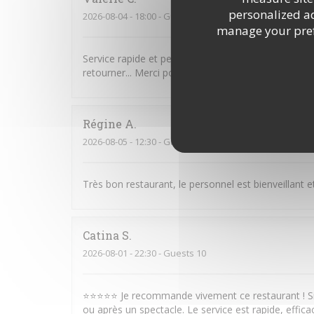
personalized adv
2026-08-04
- 18:00 - Guests 2
manage your prefe
Service rapide et personnel très agréable. Plats cop
retourner... Merci pour ce moment très agréable pa
Régine
A
2026-08-05
- 12:30 - Guests 7
Très bon restaurant, le personnel est bienveillant e
Catina
S
2026-08-01
- 22:30 - Guests 10
⭐⭐⭐⭐⭐ Je recommande vivement ce restaurant ! Sit
ou après un spectacle. Le service est rapide, efficac