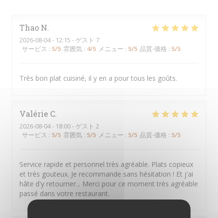
Thao
N
2026-08-04
- 12:15 - ゲスト 7
サービス
:
5
/5
雰囲気
:
4
/5
メニュー
:
5
/5
品質-価格
:
5
/5
Très bon plat cuisiné, il y en a pour tous les goûts.
Valérie
C
2026-08-04
- 18:00 - ゲスト 2
サービス
:
5
/5
雰囲気
:
5
/5
メニュー
:
5
/5
品質-価格
:
5
/5
Service rapide et personnel très agréable. Plats copieux
et très gouteux. Je recommande sans hésitation ! Et j'ai
hâte d'y retourner... Merci pour ce moment très agréable
passé dans votre restaurant.