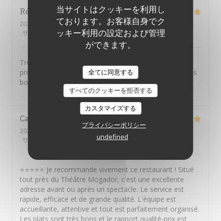
当サイトはクッキーを利用し
Régine
A
ております。お客様自身でク
2026-08-05
- 12:30 - ゲスト 7
ッキー利用の設定および管理
サービス
:
5
/5
雰囲気
:
5
/5
メニュー
:
5
/5
品質-価格
:
5
/5
ができます。
Très bon restaurant, le personnel est bienveillant et
professionnel. Merci encore pour cet accueil et pour les
全てに同意する
bons plats.
すべてのクッキーを拒否する
カスタマイズする
Catina
S
プライバシーポリシー
2026-08-01
- 22:30 - ゲスト 10
undefined
サービス
:
5
/5
雰囲気
:
5
/5
メニュー
:
5
/5
品質-価格
:
5
/5
⭐⭐⭐⭐⭐ Je recommande vivement ce restaurant ! Situé
tout près du Théâtre Mogador, c'est une excellente
adresse avant ou après un spectacle. Le service est
rapide, efficace et de grande qualité. L'équipe est
accueillante, attentive et tout est parfaitement organisé.
Les plats sont très bons et le rapport qualité-prix est