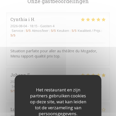
Onze gastbeoordelingen
Cynthia i
H
2026-08-04
- 18:15 - Gasten 4
Service
:
5
/5
Atmosfeer
:
5
/5
Keuken
:
5
/5
Kwaliteit / Prijs
:
5
/5
Situation parfaite pour aller au théâtre du Mogador,
Menu rapport-qualité prix top.
Johann
F
2026-08-04
- 22:30 - Gasten 2
Service
:
5
/5
Atmosfeer
:
5
/5
Keuken
:
5
/5
Kwaliteit / Prijs
:
Het restaurant en zijn
5
/5
partners gebruiken cookies
op deze site, wat kan leiden
tot de verzameling van
Lucie
G
persoonsgegevens.