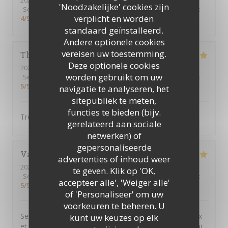
2026-08-06
- 18:00 - Gasten 2
'Noodzakelijke' cookies zijn
Service
:
4
/5
Atmosfeer
:
4
/5
Keuken
:
4
/5
Kwaliteit / Prijs
:
verplicht en worden
4
/5
standaard geïnstalleerd.
Andere optionele cookies
vereisen uw toestemming.
Thao
N
Deze optionele cookies
2026-08-04
- 12:15 - Gasten 7
worden gebruikt om uw
Service
:
5
/5
Atmosfeer
:
4
/5
Keuken
:
5
/5
Kwaliteit / Prijs
:
5
/5
navigatie te analyseren, het
sitepubliek te meten,
functies te bieden (bijv.
Très bon plat cuisiné, il y en a pour tous les goûts.
gerelateerd aan sociale
netwerken) of
gepersonaliseerde
Valérie
C
advertenties of inhoud weer
2026-08-04
- 18:00 - Gasten 2
te geven. Klik op 'OK,
Service
:
5
/5
Atmosfeer
:
5
/5
Keuken
:
5
/5
Kwaliteit / Prijs
:
accepteer alle', 'Weiger alle'
5
/5
of 'Personaliseer' om uw
voorkeuren te beheren. U
Service rapide et personnel très agréable. Plats copieux
kunt uw keuzes op elk
et très gouteux. Je recommande sans hésitation ! Et j'ai