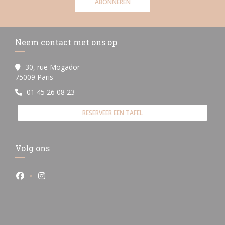
ABONNEREN
Neem contact met ons op
30, rue Mogador
((opent in een nieuw venster))
75009 Paris
01 45 26 08 23
RESERVEER EEN TAFEL
Volg ons
Facebook ((opent in een nieuw venster))
Instagram ((opent in een nieuw venster))