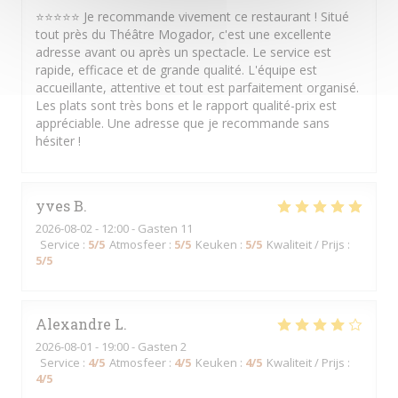
⭐⭐⭐⭐⭐ Je recommande vivement ce restaurant ! Situé
tout près du Théâtre Mogador, c'est une excellente
adresse avant ou après un spectacle. Le service est
rapide, efficace et de grande qualité. L'équipe est
accueillante, attentive et tout est parfaitement organisé.
Les plats sont très bons et le rapport qualité-prix est
appréciable. Une adresse que je recommande sans
hésiter !
yves
B
2026-08-02
- 12:00 - Gasten 11
Service
:
5
/5
Atmosfeer
:
5
/5
Keuken
:
5
/5
Kwaliteit / Prijs
:
5
/5
Alexandre
L
2026-08-01
- 19:00 - Gasten 2
Service
:
4
/5
Atmosfeer
:
4
/5
Keuken
:
4
/5
Kwaliteit / Prijs
:
4
/5