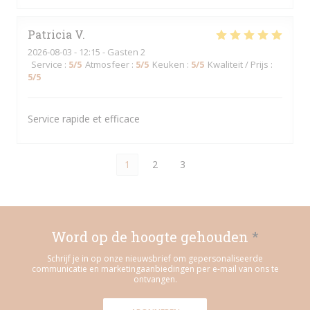
Patricia
V
2026-08-03
- 12:15 - Gasten 2
Service
:
5
/5
Atmosfeer
:
5
/5
Keuken
:
5
/5
Kwaliteit / Prijs
:
5
/5
Service rapide et efficace
1
2
3
Word op de hoogte gehouden
*
Schrijf je in op onze nieuwsbrief om gepersonaliseerde
communicatie en marketingaanbiedingen per e-mail van ons te
ontvangen.