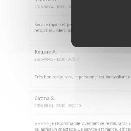
2026-08-04
- 18:00 - 来宾 2
Service rapide et personnel très agréable. Plats cop
retourner... Merci pour ce moment très agréable pa
Régine
A
2026-08-05
- 12:30 - 来宾 7
Très bon restaurant, le personnel est bienveillant e
Catina
S
2026-08-01
- 22:30 - 来宾 10
⭐⭐⭐⭐⭐ Je recommande vivement ce restaurant ! Sit
ou après un spectacle. Le service est rapide, efficac