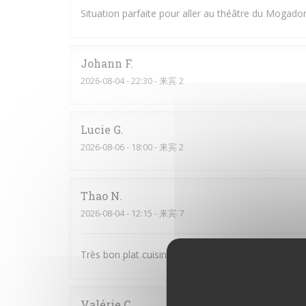
Situation parfaite pour aller au théâtre du Mogador
Johann
F
2026-08-04
- 22:30 - 来宾 2
Lucie
G
2026-08-06
- 18:00 - 来宾 2
Thao
N
2026-08-04
- 12:15 - 来宾 7
Très bon plat cuisiné, il y en a pour tous les goûts.
Valérie
C