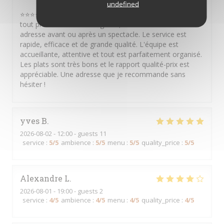
undefined
⭐⭐⭐⭐⭐ Je recommande vivement ce restaurant ! Situé
tout près du Théâtre Mogador, c'est une excellente
adresse avant ou après un spectacle. Le service est
rapide, efficace et de grande qualité. L'équipe est
accueillante, attentive et tout est parfaitement organisé.
Les plats sont très bons et le rapport qualité-prix est
appréciable. Une adresse que je recommande sans
hésiter !
yves
B
2026-08-02
- 12:00 - guests 11
service
:
5
/5
ambience
:
5
/5
menu
:
5
/5
quality_price
:
5
/5
Alexandre
L
2026-08-01
- 19:00 - guests 2
service
:
4
/5
ambience
:
4
/5
menu
:
4
/5
quality_price
:
4
/5