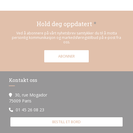
Hold deg oppdatert
*
Ved å abonnere på vårt nyhetsbrev samtykker du til å motta
personlig kommunikasjon og markedsføringstilbud på e-post fra
oss.
ABONNER
Kontakt oss
30, rue Mogador
((åpner i et nytt vindu))
75009 Paris
01 45 26 08 23
BESTILL ET BORD