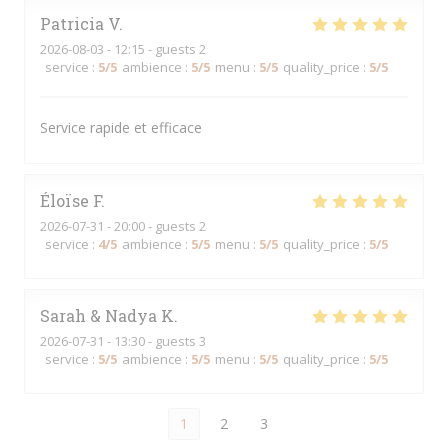
Patricia
V
2026-08-03
- 12:15 - guests 2
service
:
5
/5
ambience
:
5
/5
menu
:
5
/5
quality_price
:
5
/5
Service rapide et efficace
Éloïse
F
2026-07-31
- 20:00 - guests 2
service
:
4
/5
ambience
:
5
/5
menu
:
5
/5
quality_price
:
5
/5
Sarah & Nadya
K
2026-07-31
- 13:30 - guests 3
service
:
5
/5
ambience
:
5
/5
menu
:
5
/5
quality_price
:
5
/5
1
2
3