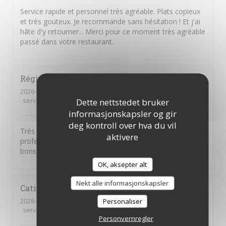
Service rapide et personnel très agréable. Plats copieux
et très gouteux. Je recommande sans hésitation ! Et j'ai
hâte d'y retourner... Merci pour ce moment très agréable
passé dans votre restaurant.
Régine
A
2026-08-05
- 12:30 - guests 7
service
:
5
/5
ambience
Dette nettstedet bruker
:
5
/5
menu
:
5
/5
quality_price
:
5
/5
informasjonskapsler og gir
deg kontroll over hva du vil
Très bon restaurant, le personnel est bienveillant et
aktivere
professionnel. Merci encore pour cet accueil et pour les
bons plats.
OK, aksepter alt
Nekt alle informasjonskapsler
Catina
S
2026-08-01
- 22:30 - guests 10
Personaliser
service
:
5
/5
ambience
:
5
/5
menu
:
5
/5
quality_price
:
5
/5
Personvernregler