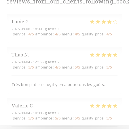
reviews_from_our_clients_following_boo
Lucie
G
2026-08-06
- 18:00 - guests 2
service
:
4
/5
ambience
:
4
/5
menu
:
4
/5
quality_price
:
4
/5
Thao
N
2026-08-04
- 12:15 - guests 7
service
:
5
/5
ambience
:
4
/5
menu
:
5
/5
quality_price
:
5
/5
Très bon plat cuisiné, il y en a pour tous les goûts.
Valérie
C
2026-08-04
- 18:00 - guests 2
service
:
5
/5
ambience
:
5
/5
menu
:
5
/5
quality_price
:
5
/5