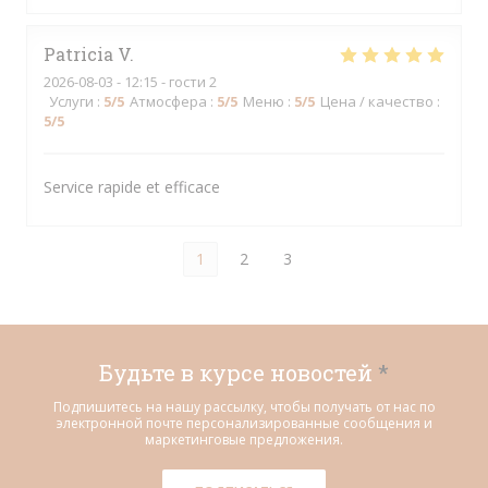
Patricia
V
2026-08-03
- 12:15 - гости 2
Услуги
:
5
/5
Атмосфера
:
5
/5
Меню
:
5
/5
Цена / качество
:
5
/5
Service rapide et efficace
1
2
3
Будьте в курсе новостей
*
Подпишитесь на нашу рассылку, чтобы получать от нас по
электронной почте персонализированные сообщения и
маркетинговые предложения.