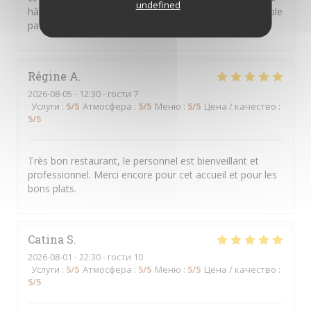
undefined
hâte d'y retourner... Merci pour ce moment très agréable
passé dans votre restaurant.
Régine
A
2026-08-05
- 12:30 - гости 7
Услуги
:
5
/5
Атмосфера
:
5
/5
Меню
:
5
/5
Цена / качество
:
5
/5
Très bon restaurant, le personnel est bienveillant et
professionnel. Merci encore pour cet accueil et pour les
bons plats.
Catina
S
2026-08-01
- 22:30 - гости 10
Услуги
:
5
/5
Атмосфера
:
5
/5
Меню
:
5
/5
Цена / качество
:
5
/5