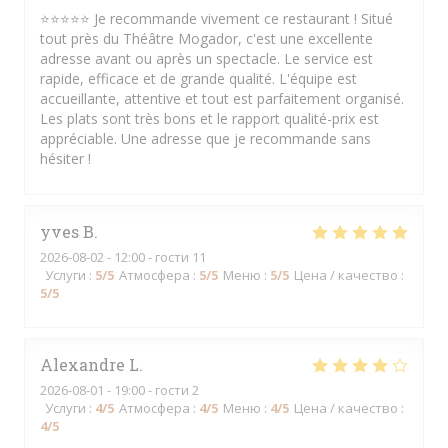
⭐⭐⭐⭐⭐ Je recommande vivement ce restaurant ! Situé
tout près du Théâtre Mogador, c'est une excellente
adresse avant ou après un spectacle. Le service est
rapide, efficace et de grande qualité. L'équipe est
accueillante, attentive et tout est parfaitement organisé.
Les plats sont très bons et le rapport qualité-prix est
appréciable. Une adresse que je recommande sans
hésiter !
yves
B
2026-08-02
- 12:00 - гости 11
Услуги
:
5
/5
Атмосфера
:
5
/5
Меню
:
5
/5
Цена / качество
:
5
/5
Alexandre
L
2026-08-01
- 19:00 - гости 2
Услуги
:
4
/5
Атмосфера
:
4
/5
Меню
:
4
/5
Цена / качество
:
4
/5