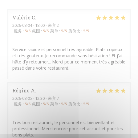
Valérie
C
2026-08-04
- 18:00 - 来宾 2
服务
:
5
/5
氛围
:
5
/5
菜单
:
5
/5
质价比
:
5
/5
Service rapide et personnel très agréable. Plats copieux
et très gouteux. Je recommande sans hésitation ! Et j'ai
hâte d'y retourner... Merci pour ce moment très agréable
passé dans votre restaurant.
Régine
A
2026-08-05
- 12:30 - 来宾 7
服务
:
5
/5
氛围
:
5
/5
菜单
:
5
/5
质价比
:
5
/5
Très bon restaurant, le personnel est bienveillant et
professionnel. Merci encore pour cet accueil et pour les
bons plats.