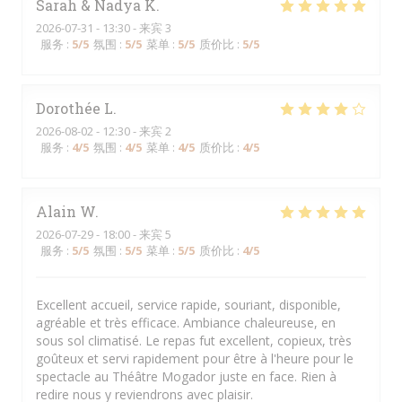
Sarah & Nadya
K
2026-07-31
- 13:30 - 来宾 3
服务
:
5
/5
氛围
:
5
/5
菜单
:
5
/5
质价比
:
5
/5
Dorothée
L
2026-08-02
- 12:30 - 来宾 2
服务
:
4
/5
氛围
:
4
/5
菜单
:
4
/5
质价比
:
4
/5
Alain
W
2026-07-29
- 18:00 - 来宾 5
服务
:
5
/5
氛围
:
5
/5
菜单
:
5
/5
质价比
:
4
/5
Excellent accueil, service rapide, souriant, disponible,
agréable et très efficace. Ambiance chaleureuse, en
sous sol climatisé. Le repas fut excellent, copieux, très
goûteux et servi rapidement pour être à l'heure pour le
spectacle au Théâtre Mogador juste en face. Rien à
redire nous y reviendrons avec plaisir.