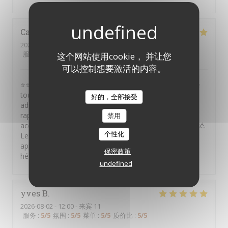
Catina
S
2026-08-01
- 22:30 - 来宾 10
服务
:
5
/5
氛围
:
5
/5
菜单
:
5
/5
质价比
:
5
/5
这个网站使用cookie， 并让您
可以控制想要激活的内容。
⭐⭐⭐⭐⭐ Je recommande vivement ce restaurant ! Situé
tout près du Théâtre Mogador, c'est une excellente
好的，全部接受
adresse avant ou après un spectacle. Le service est
rapide, efficace et de grande qualité. L'équipe est
禁用
accueillante, attentive et tout est parfaitement organisé.
个性化
Les plats sont très bons et le rapport qualité-prix est
appréciable. Une adresse que je recommande sans
保密政策
hésiter !
undefined
yves
B
2026-08-02
- 12:00 - 来宾 11
服务
:
5
/5
氛围
:
5
/5
菜单
:
5
/5
质价比
:
5
/5