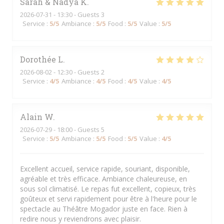
Sarah & Nadya
K
2026-07-31
- 13:30 - Guests 3
Service
:
5
/5
Ambiance
:
5
/5
Food
:
5
/5
Value
:
5
/5
Dorothée
L
2026-08-02
- 12:30 - Guests 2
Service
:
4
/5
Ambiance
:
4
/5
Food
:
4
/5
Value
:
4
/5
Alain
W
2026-07-29
- 18:00 - Guests 5
Service
:
5
/5
Ambiance
:
5
/5
Food
:
5
/5
Value
:
4
/5
Excellent accueil, service rapide, souriant, disponible,
agréable et très efficace. Ambiance chaleureuse, en
sous sol climatisé. Le repas fut excellent, copieux, très
goûteux et servi rapidement pour être à l'heure pour le
spectacle au Théâtre Mogador juste en face. Rien à
redire nous y reviendrons avec plaisir.