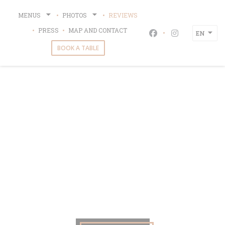
Personalizing your cookie choices
MENUS
PHOTOS
REVIEWS
PRESS
MAP AND CONTACT
EN
Facebook ((opens i
Instagram ((
BOOK A TABLE