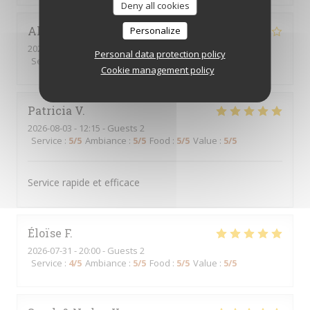
Deny all cookies
Alexandre
L
Personalize
2026-08-01
- 19:00 - Guests 2
Personal data protection policy
Service
:
4
/5
Ambiance
:
4
/5
Food
:
4
/5
Value
:
4
/5
Cookie management policy
Patricia
V
2026-08-03
- 12:15 - Guests 2
Service
:
5
/5
Ambiance
:
5
/5
Food
:
5
/5
Value
:
5
/5
Service rapide et efficace
Éloïse
F
2026-07-31
- 20:00 - Guests 2
Service
:
4
/5
Ambiance
:
5
/5
Food
:
5
/5
Value
:
5
/5