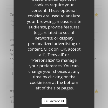
cookies require your
consent. These optional
Catina
S
cookies are used to analyze
your browsing, measure site
2026-08-01
- 22:30 - Guests 10
Service
:
5
/5
Ambiance
:
5
/5
Food
:
5
/5
Value
:
5
/5
audience, provide features
(e.g., related to social
networks) or display
⭐⭐⭐⭐⭐ Je recommande vivement ce restaurant ! Situé
personalized advertising or
tout près du Théâtre Mogador, c'est une excellente
content. Click on 'OK, accept
adresse avant ou après un spectacle. Le service est
all', 'Deny all' or
rapide, efficace et de grande qualité. L'équipe est
accueillante, attentive et tout est parfaitement organisé.
'Personalize' to manage
Les plats sont très bons et le rapport qualité-prix est
your preferences. You can
appréciable. Une adresse que je recommande sans
change your choices at any
hésiter !
time by clicking on the
cookie icon at the bottom
left of the site pages.
yves
B
2026-08-02
- 12:00 - Guests 11
OK, accept all
Service
:
5
/5
Ambiance
:
5
/5
Food
:
5
/5
Value
:
5
/5