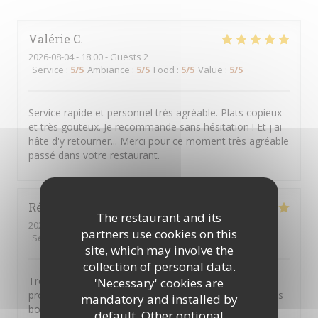
Valérie
C
2026-08-04
- 18:00 - Guests 2
Service
:
5
/5
Ambiance
:
5
/5
Food
:
5
/5
Value
:
5
/5
Service rapide et personnel très agréable. Plats copieux
et très gouteux. Je recommande sans hésitation ! Et j'ai
hâte d'y retourner... Merci pour ce moment très agréable
passé dans votre restaurant.
Régine
A
The restaurant and its
2026-08-05
- 12:30 - Guests 7
partners use cookies on this
Service
:
5
/5
Ambiance
:
5
/5
Food
:
5
/5
Value
:
5
/5
site, which may involve the
collection of personal data.
Très bon restaurant, le personnel est bienveillant et
'Necessary' cookies are
professionnel. Merci encore pour cet accueil et pour les
mandatory and installed by
bons plats.
default. Other optional