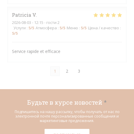
Patricia
V
2026-08-03
- 12:15 - гости 2
Услуги
:
5
/5
Атмосфера
:
5
/5
Меню
:
5
/5
Цена / качество
:
5
/5
Service rapide et efficace
1
2
3
Будьте в курсе новостей
*
Подпишитесь на нашу рассылку, чтобы получать от нас по
электронной почте персонализированные сообщения и
маркетинговые предложения.