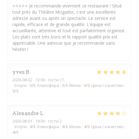
⭐⭐⭐⭐⭐ Je recommande vivement ce restaurant ! Situé
tout près du Théâtre Mogador, c'est une excellente
adresse avant ou après un spectacle. Le service est
rapide, efficace et de grande qualité. L'équipe est
accueillante, attentive et tout est parfaitement organisé.
Les plats sont très bons et le rapport qualité-prix est
appréciable. Une adresse que je recommande sans
hésiter !
yves
B
2026-08-02
- 12:00 - гости 11
Услуги
:
5
/5
Атмосфера
:
5
/5
Меню
:
5
/5
Цена / качество
:
5
/5
Alexandre
L
2026-08-01
- 19:00 - гости 2
Услуги
:
4
/5
Атмосфера
:
4
/5
Меню
:
4
/5
Цена / качество
:
4
/5