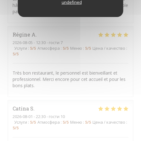
undefined
hâte d'y retourner... Merci pour ce moment très agréable
passé dans votre restaurant.
Régine
A
2026-08-05
- 12:30 - гости 7
Услуги
:
5
/5
Атмосфера
:
5
/5
Меню
:
5
/5
Цена / качество
:
5
/5
Très bon restaurant, le personnel est bienveillant et
professionnel. Merci encore pour cet accueil et pour les
bons plats.
Catina
S
2026-08-01
- 22:30 - гости 10
Услуги
:
5
/5
Атмосфера
:
5
/5
Меню
:
5
/5
Цена / качество
:
5
/5