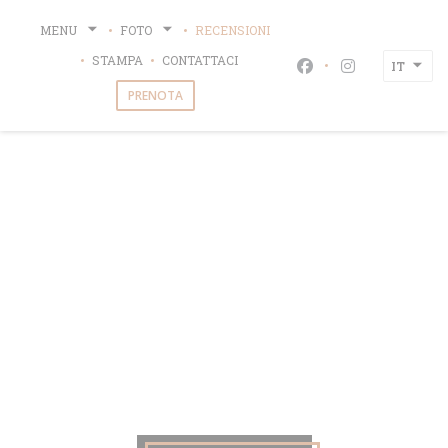
Personalizzazione delle tue scelte sui cookie
MENU
FOTO
RECENSIONI
STAMPA
CONTATTACI
IT
Facebook ((apre un
Instagram ((a
PRENOTA