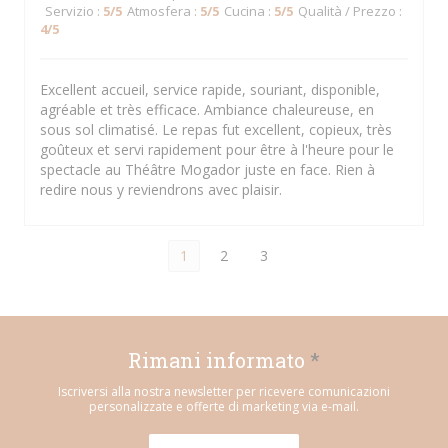
Servizio
:
5
/5
Atmosfera
:
5
/5
Cucina
:
5
/5
Qualità / Prezzo
:
4
/5
Excellent accueil, service rapide, souriant, disponible,
agréable et très efficace. Ambiance chaleureuse, en
sous sol climatisé. Le repas fut excellent, copieux, très
goûteux et servi rapidement pour être à l'heure pour le
spectacle au Théâtre Mogador juste en face. Rien à
redire nous y reviendrons avec plaisir.
1
2
3
Rimani informato
*
Iscriversi alla nostra newsletter per ricevere comunicazioni
personalizzate e offerte di marketing via e-mail.