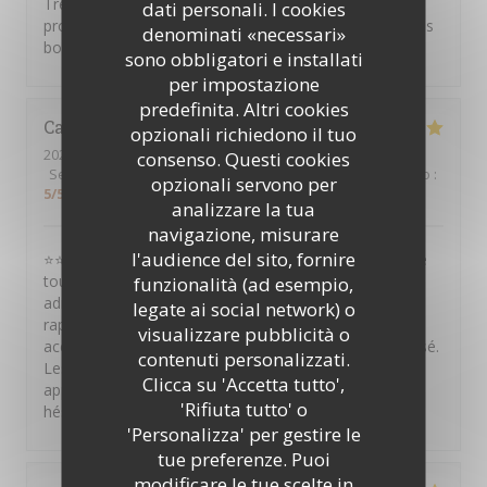
Très bon restaurant, le personnel est bienveillant et
dati personali. I cookies
professionnel. Merci encore pour cet accueil et pour les
denominati «necessari»
bons plats.
sono obbligatori e installati
per impostazione
predefinita. Altri cookies
Catina
S
opzionali richiedono il tuo
2026-08-01
- 22:30 - Ospiti 10
consenso. Questi cookies
Servizio
:
5
/5
Atmosfera
:
5
/5
Cucina
:
5
/5
Qualità / Prezzo
:
opzionali servono per
5
/5
analizzare la tua
navigazione, misurare
l'audience del sito, fornire
⭐⭐⭐⭐⭐ Je recommande vivement ce restaurant ! Situé
tout près du Théâtre Mogador, c'est une excellente
funzionalità (ad esempio,
adresse avant ou après un spectacle. Le service est
legate ai social network) o
rapide, efficace et de grande qualité. L'équipe est
visualizzare pubblicità o
accueillante, attentive et tout est parfaitement organisé.
contenuti personalizzati.
Les plats sont très bons et le rapport qualité-prix est
Clicca su 'Accetta tutto',
appréciable. Une adresse que je recommande sans
'Rifiuta tutto' o
hésiter !
'Personalizza' per gestire le
tue preferenze. Puoi
modificare le tue scelte in