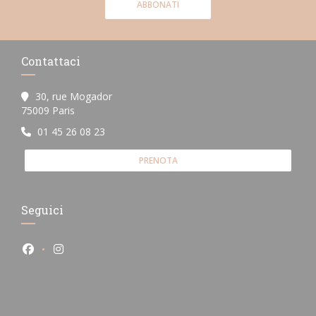
ABBONATI
Contattaci
30, rue Mogador
((apre una nuova finestra))
75009 Paris
01 45 26 08 23
PRENOTA
Seguici
Facebook ((apre una nuova finestra))
Instagram ((apre una nuova finestra))