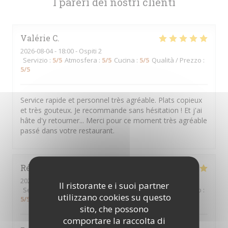
I pareri dei nostri clienti
Valérie
C
2026-08-04
- 18:00 - Ospiti 2
Servizio
:
5
/5
Atmosfera
:
5
/5
Cucina
:
5
/5
Qualità / Prezzo
:
5
/5
Service rapide et personnel très agréable. Plats copieux
et très gouteux. Je recommande sans hésitation ! Et j'ai
hâte d'y retourner... Merci pour ce moment très agréable
passé dans votre restaurant.
Régine
A
2026-08-05
- 12:30 - Ospiti 7
Il ristorante e i suoi partner
Servizio
:
5
/5
Atmosfera
:
5
/5
Cucina
:
5
/5
Qualità / Prezzo
:
utilizzano cookies su questo
5
/5
sito, che possono
comportare la raccolta di