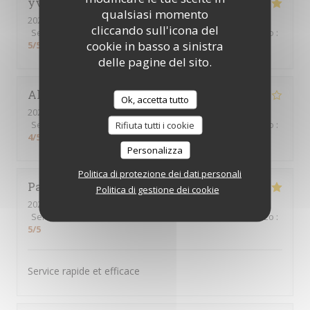
yves
B
qualsiasi momento
2026-08-02
- 12:00 - Ospiti 11
cliccando sull'icona del
Servizio
:
5
/5
Atmosfera
:
5
/5
Cucina
:
5
/5
Qualità / Prezzo
:
cookie in basso a sinistra
5
/5
delle pagine del sito.
Alexandre
L
Ok, accetta tutto
2026-08-01
- 19:00 - Ospiti 2
Servizio
:
4
/5
Atmosfera
Rifiuta tutti i cookie
:
4
/5
Cucina
:
4
/5
Qualità / Prezzo
:
4
/5
Personalizza
Politica di protezione dei dati personali
Patricia
V
Politica di gestione dei cookie
2026-08-03
- 12:15 - Ospiti 2
Servizio
:
5
/5
Atmosfera
:
5
/5
Cucina
:
5
/5
Qualità / Prezzo
:
5
/5
Service rapide et efficace