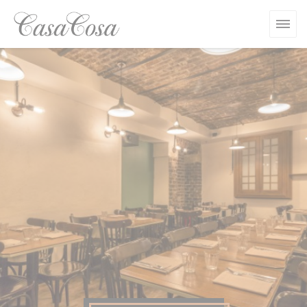
Πίνακας διαχείρισης "Μπισκότων" (Cookies)