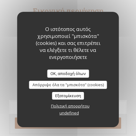
Εικονική περιήγηση
Ο ιστότοπος αυτός
χρησιμοποιεί "μπισκότα"
(cookies) και σας επιτρέπει
να ελέγξετε τι θέλετε να
ενεργοποιήσετε
OK, αποδοχή όλων
Απόρριψε όλα τα "μπισκότα" (cookies)
Εξατομίκευση
Πολιτική απορρήτου
Κράτηση
undefined
ΚΆΝΤΕ ΚΡΆΤΗΣΗ ΤΡΑΠΕΖΙΟΎ